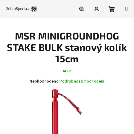
Přejít
na
obsah
Nákupní
Hledat
Přihlášení
MSR MINIGROUNDHOG
košík
STAKE BULK stanový kolík
15cm
MSR
Průměrné
Neohodnoceno
Podrobnosti hodnocení
hodnocení
produktu
je
0,0
z
5
hvězdiček.