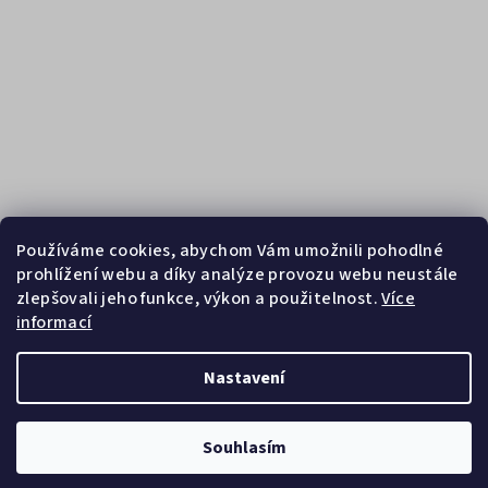
Používáme cookies, abychom Vám umožnili pohodlné
prohlížení webu a díky analýze provozu webu neustále
zlepšovali jeho funkce, výkon a použitelnost.
Více
informací
Sledovat na Instagramu
Nastavení
Copyright 2026
Zebrasport
. Všechna práva vyhrazena.
Souhlasím
Vytvořil Shoptet