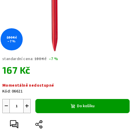
180 Kč
–7 %
standardní cena:
180 Kč
–7 %
167 Kč
Měrná
Momentálně nedostupné
cena:
Kód:
06621
−
+
Do košíku