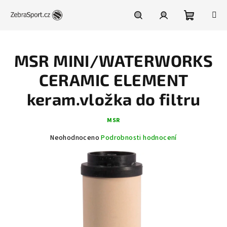
Přejít
na
obsah
Nákupní
Hledat
Přihlášení
MSR MINI/WATERWORKS
košík
CERAMIC ELEMENT
keram.vložka do filtru
MSR
Průměrné
Neohodnoceno
Podrobnosti hodnocení
hodnocení
produktu
je
0,0
z
5
hvězdiček.