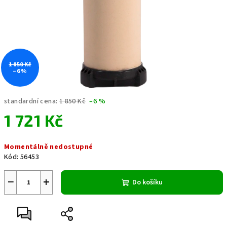
1 850 Kč
–6 %
standardní cena:
1 850 Kč
–6 %
1 721 Kč
Měrná
Momentálně nedostupné
cena:
Kód:
56453
−
+
Do košíku