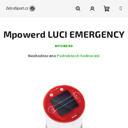
Přejít
na
obsah
Nákupní
Hledat
Přihlášení
Mpowerd LUCI EMERGENCY
košík
MPOWERD
Průměrné
Neohodnoceno
Podrobnosti hodnocení
hodnocení
produktu
je
0,0
z
5
hvězdiček.