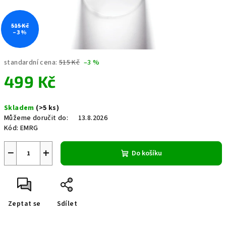
515 Kč
–3 %
standardní cena:
515 Kč
–3 %
499 Kč
Měrná
Skladem
(>5 ks)
cena:
Můžeme doručit do:
13.8.2026
Kód:
EMRG
−
+
Do košíku
Zeptat se
Sdílet