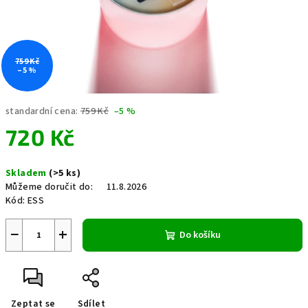
759 Kč
–5 %
standardní cena:
759 Kč
–5 %
720 Kč
Měrná
Skladem
(>5 ks)
cena:
Můžeme doručit do:
11.8.2026
Kód:
ESS
−
+
Do košíku
Zeptat se
Sdílet