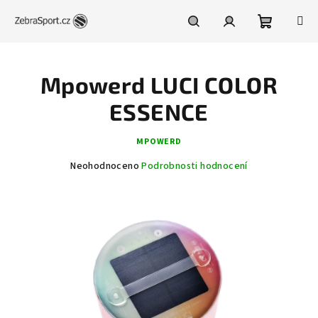
Přejít
na
obsah
Nákupní
Hledat
Přihlášení
Mpowerd LUCI COLOR
košík
ESSENCE
MPOWERD
Průměrné
Neohodnoceno
Podrobnosti hodnocení
hodnocení
produktu
je
0,0
z
5
hvězdiček.