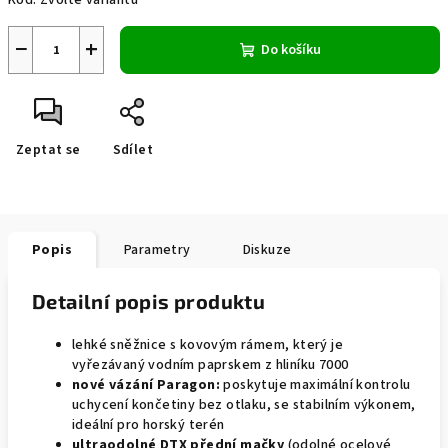
Kód:
Zvolte variantu
−
+
Do košíku
Zeptat se
Sdílet
Popis
Parametry
Diskuze
Detailní popis produktu
lehké sněžnice s kovovým rámem, který je
vyřezávaný vodním paprskem z hliníku 7000
nové vázání Paragon:
poskytuje maximální kontrolu
uchycení končetiny bez otlaku, se stabilním výkonem,
ideální pro horský terén
ultraodolné DTX přední mačky
(odolné ocelové