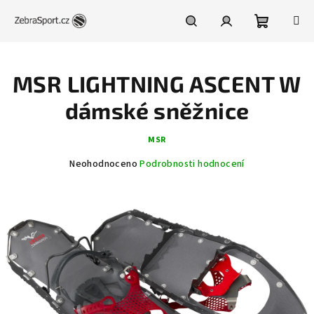
Přejít
na
obsah
Nákupní
Hledat
Přihlášení
MSR LIGHTNING ASCENT W
košík
dámské sněžnice
MSR
Průměrné
Neohodnoceno
Podrobnosti hodnocení
hodnocení
produktu
je
0,0
z
5
hvězdiček.