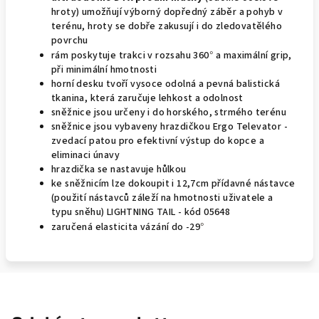
hroty) umožňují výborný dopředný záběr a pohyb v
terénu, hroty se dobře zakusují i do zledovatělého
povrchu
rám poskytuje trakci v rozsahu 360
a maximální grip,
°
při minimální hmotnosti
horní desku tvoří vysoce odolná a pevná balistická
tkanina, která zaručuje lehkost a odolnost
sněžnice jsou určeny i do horského, strmého terénu
sněžnice jsou vybaveny hrazdičkou Ergo Televator -
zvedací patou pro efektivní výstup do kopce a
eliminaci únavy
hrazdička se nastavuje hůlkou
ke sněžnicím lze dokoupit i 12,7cm přídavné nástavce
(použití nástavců záleží na hmotnosti uživatele a
typu sněhu) LIGHTNING TAIL - kód 05648
zaručená elasticita vázání do -29
°