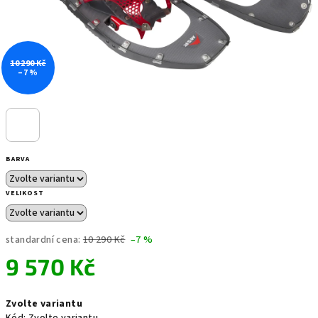
10 290 Kč
–7 %
BARVA
VELIKOST
standardní cena:
10 290 Kč
–7 %
9 570 Kč
Měrná
Zvolte variantu
cena: