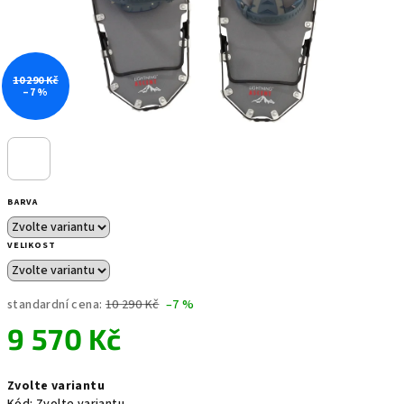
10 290 Kč
–7 %
BARVA
VELIKOST
standardní cena:
10 290 Kč
–7 %
9 570 Kč
Měrná
Zvolte variantu
cena: