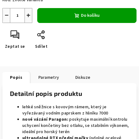
Kód:
Zvolte variantu
−
+
Do košíku
Zeptat se
Sdílet
Popis
Parametry
Diskuze
Detailní popis produktu
lehké sněžnice s kovovým rámem, který je
vyřezávaný vodním paprskem z hliníku 7000
nové vázání Paragon:
poskytuje maximální kontrolu
uchycení končetiny bez otlaku, se stabilním výkonem,
ideální pro horský terén
ultraodolné DTX přední mačky
(odolné ocelové