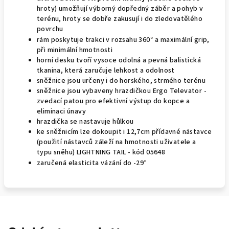
hroty) umožňují výborný dopředný záběr a pohyb v
terénu, hroty se dobře zakusují i do zledovatělého
povrchu
rám poskytuje trakci v rozsahu 360
a maximální grip,
°
při minimální hmotnosti
horní desku tvoří vysoce odolná a pevná balistická
tkanina, která zaručuje lehkost a odolnost
sněžnice jsou určeny i do horského, strmého terénu
sněžnice jsou vybaveny hrazdičkou Ergo Televator -
zvedací patou pro efektivní výstup do kopce a
eliminaci únavy
hrazdička se nastavuje hůlkou
ke sněžnicím lze dokoupit i 12,7cm přídavné nástavce
(použití nástavců záleží na hmotnosti uživatele a
typu sněhu) LIGHTNING TAIL - kód 05648
zaručená elasticita vázání do -29
°