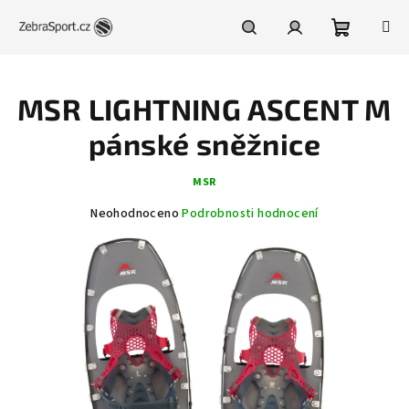
Přejít
na
obsah
Nákupní
Hledat
Přihlášení
MSR LIGHTNING ASCENT M
košík
pánské sněžnice
MSR
Průměrné
Neohodnoceno
Podrobnosti hodnocení
hodnocení
produktu
je
0,0
z
5
hvězdiček.