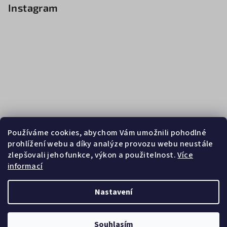
Instagram
Používáme cookies, abychom Vám umožnili pohodlné
prohlížení webu a díky analýze provozu webu neustále
zlepšovali jeho funkce, výkon a použitelnost.
Více
informací
Sledovat na Instagramu
Nastavení
Copyright 2026
Zebrasport
. Všechna práva vyhrazena.
Souhlasím