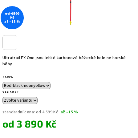
od 4 599
Kč
až –15 %
Ultratrail FX.One jsou lehké karbonové běžecké hole ne horské
běhy.
BARVA
VELIKOST
standardní cena:
od 4 599 Kč
až –15 %
od
3 890 Kč
Měrná