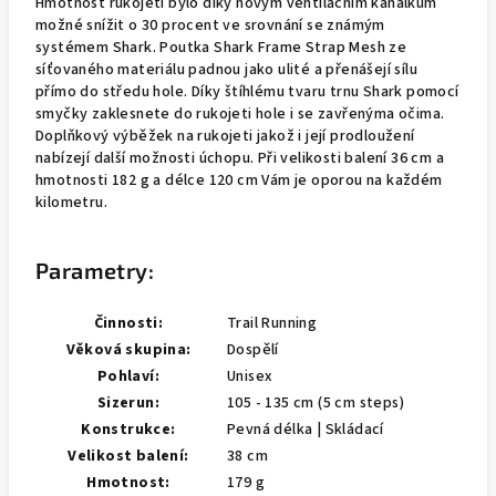
Hmotnost rukojetí bylo díky novým ventilačním kanálkům
možné snížit o 30 procent ve srovnání se známým
systémem Shark. Poutka Shark Frame Strap Mesh ze
síťovaného materiálu padnou jako ulité a přenášejí sílu
přímo do středu hole. Díky štíhlému tvaru trnu Shark pomocí
smyčky zaklesnete do rukojeti hole i se zavřenýma očima.
Doplňkový výběžek na rukojeti jakož i její prodloužení
nabízejí další možnosti úchopu. Při velikosti balení 36 cm a
hmotnosti 182 g a délce 120 cm Vám je oporou na každém
kilometru.
Parametry:
Činnosti:
Trail Running
Věková skupina:
Dospělí
Pohlaví:
Unisex
Sizerun:
105 - 135 cm (5 cm steps)
Konstrukce:
Pevná délka | Skládací
Velikost balení:
38 cm
Hmotnost:
179 g