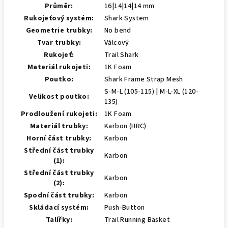
Průměr:
16|14|14|14 mm
Rukojeťový systém:
Shark System
Geometrie trubky:
No bend
Tvar trubky:
Válcový
Rukojeť:
Trail Shark
Materiál rukojeti:
1K Foam
Poutko:
Shark Frame Strap Mesh
S-M-L (105-115) | M-L-XL (120-
Velikost poutko:
135)
Prodloužení rukojeti:
1K Foam
Materiál trubky:
Karbon (HRC)
Horní část trubky:
Karbon
Střední část trubky
Karbon
(1):
Střední část trubky
Karbon
(2):
Spodní část trubky:
Karbon
Skládací systém:
Push-Button
Talířky:
Trail Running Basket