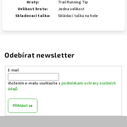
Hroty:
Trail Running Tip
Velikost hrotu:
Jedna velikost
Skladovací taška:
Skládací taška na hole
Odebírat newsletter
E-mail
Vložením e-mailu souhlasíte s
podmínkami ochrany osobních
údajů
Přihlásit se
Z