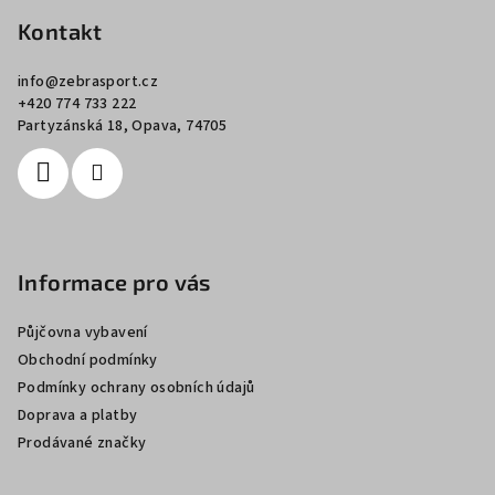
á
p
Kontakt
a
info
@
zebrasport.cz
t
+420 774 733 222
í
Partyzánská 18, Opava, 74705
Informace pro vás
Půjčovna vybavení
Obchodní podmínky
Podmínky ochrany osobních údajů
Doprava a platby
Prodávané značky