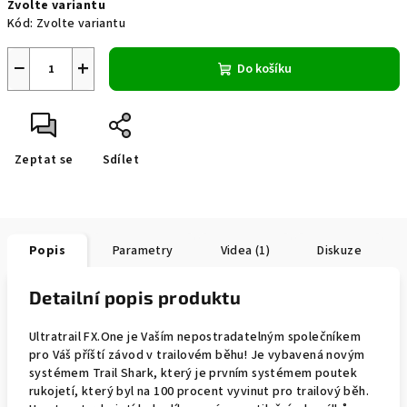
Zvolte variantu
cena:
Kód:
Zvolte variantu
−
+
Do košíku
Zeptat se
Sdílet
Popis
Parametry
Videa (1)
Diskuze
Detailní popis produktu
Ultratrail FX.One je Vaším nepostradatelným společníkem
pro Váš příští závod v trailovém běhu! Je vybavená novým
systémem Trail Shark, který je prvním systémem poutek
rukojetí, který byl na 100 procent vyvinut pro trailový běh.