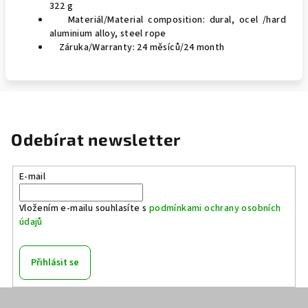
322 g
Materiál/Material composition: dural, ocel /hard
aluminium alloy, steel rope
Záruka/Warranty: 24 měsíců/24 month
Odebírat newsletter
E-mail
Vložením e-mailu souhlasíte s
podmínkami ochrany osobních
údajů
Přihlásit se
Z