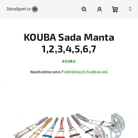
Přejít
na
obsah
Nákupní
Hledat
Přihlášení
KOUBA Sada Manta
košík
1,2,3,4,5,6,7
KOUBA
Průměrné
Neohodnoceno
Podrobnosti hodnocení
hodnocení
produktu
je
0,0
z
5
hvězdiček.