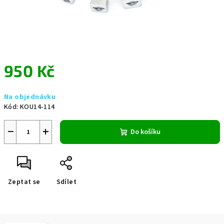
950 Kč
Měrná
Na objednávku
cena:
Kód:
KOU14-114
−
+
Do košíku
Zeptat se
Sdílet