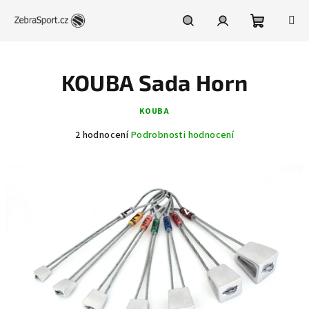
Přejít
na
obsah
Nákupní
Hledat
Přihlášení
KOUBA Sada Horn
košík
KOUBA
Průměrné
2 hodnocení
Podrobnosti hodnocení
hodnocení
produktu
je
1,0
z
5
hvězdiček.