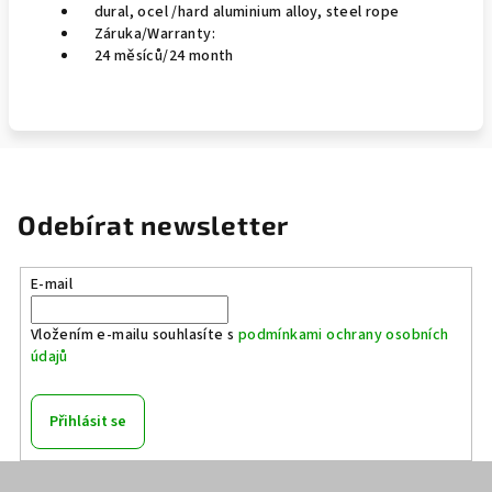
dural, ocel /hard aluminium alloy, steel rope
Záruka/Warranty:
24 měsíců/24 month
Odebírat newsletter
E-mail
Vložením e-mailu souhlasíte s
podmínkami ochrany osobních
údajů
Přihlásit se
Z