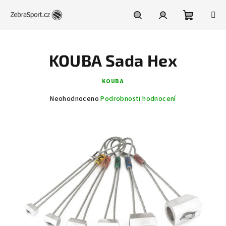
Přejít
na
obsah
Nákupní
Hledat
Přihlášení
KOUBA Sada Hex
košík
KOUBA
Průměrné
Neohodnoceno
Podrobnosti hodnocení
hodnocení
produktu
je
0,0
z
5
hvězdiček.