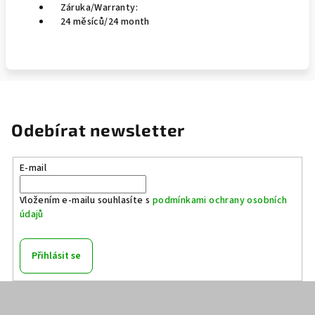
Záruka/Warranty:
24 měsíců/24 month
Odebírat newsletter
E-mail
Vložením e-mailu souhlasíte s
podmínkami ochrany osobních
údajů
Přihlásit se
Z
á