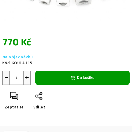
770 Kč
Měrná
Na objednávku
cena:
Kód:
KOU14-115
−
+
Do košíku
Zeptat se
Sdílet