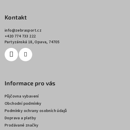
Z
á
p
Kontakt
a
info
@
zebrasport.cz
t
+420 774 733 222
í
Partyzánská 18, Opava, 74705
Informace pro vás
Půjčovna vybavení
Obchodní podmínky
Podmínky ochrany osobních údajů
Doprava a platby
Prodávané značky