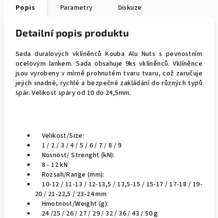
Popis
Parametry
Diskuze
Detailní popis produktu
Sada duralových vklíněnců Kouba Alu Nuts s pevnostním
ocelovým lankem. Sada obsahuje 9ks vklíněnců. Vklíněnce
jsou vyrobeny v mírně prohnutém tvaru tvaru, což zaručuje
jejich snadné, rychlé a bezpečné zakládání do různých typů
spár. Velikost spáry od 10 do 24,5mm.
Velikost/Size:
1 / 2 / 3 / 4 / 5 / 6 / 7 / 8 / 9
Nosnost/ Strenght (kN):
8 - 12 kN
Rozsah/Range (mm):
10-12 / 11-13 / 12-13,5 / 13,5-15 / 15-17 / 17-18 / 19-
20 / 21-22,5 / 23-24 mm
Hmotnost/Weight (g):
24 /25 / 26 / 27 / 29 / 32 / 36 / 43 / 50 g