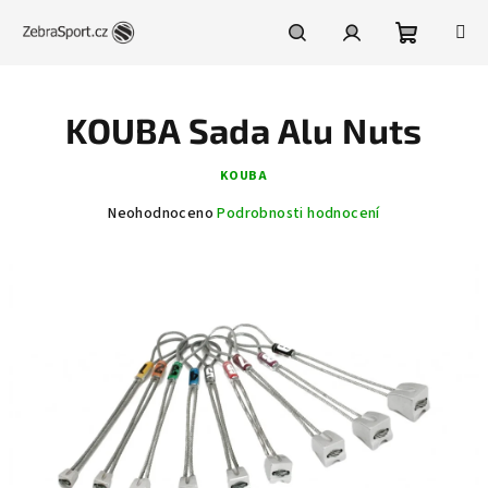
Přejít
na
obsah
Nákupní
Hledat
Přihlášení
KOUBA Sada Alu Nuts
košík
KOUBA
Průměrné
Neohodnoceno
Podrobnosti hodnocení
hodnocení
produktu
je
0,0
z
5
hvězdiček.