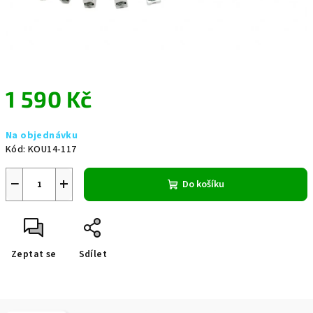
1 590 Kč
Měrná
Na objednávku
cena:
Kód:
KOU14-117
−
+
Do košíku
Zeptat se
Sdílet