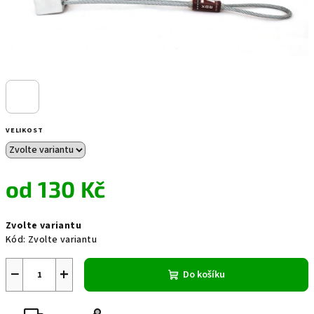
VELIKOST
od
130 Kč
Měrná
Zvolte variantu
cena:
Kód:
Zvolte variantu
−
+
Do košíku