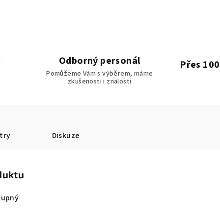
Odborný personál
Přes 100
Pomůžeme Vám s výběrem, máme
zkušenosti i znalosti
try
Diskuze
duktu
tupný