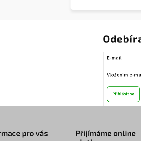
Odebír
E-mail
Vložením e-mai
Přihlásit se
rmace pro vás
Přijímáme online