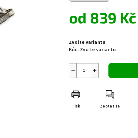
0,0
z
od
839 Kč
5
hvězdiček.
Měrná
cena:
Zvolte variantu
Kód:
Zvolte variantu
−
+
Tisk
Zeptat se