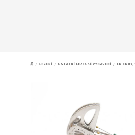
Přejít
na
obsah
/
LEZENÍ
/
OSTATNÍ LEZECKÉ VYBAVENÍ
/
FRIENDY,
DOMŮ