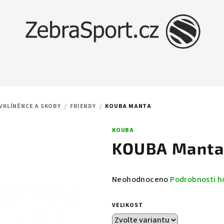
 VKLÍNĚNCE A SKOBY
/
FRIENDY
/
KOUBA MANTA
KOUBA
KOUBA Mant
Průměrné
Neohodnoceno
Podrobnosti h
hodnocení
produktu
VELIKOST
je