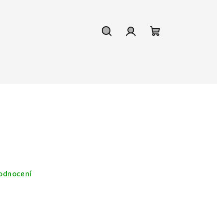
Hledat
Přihlášení
Nákupní
košík
a
odnocení