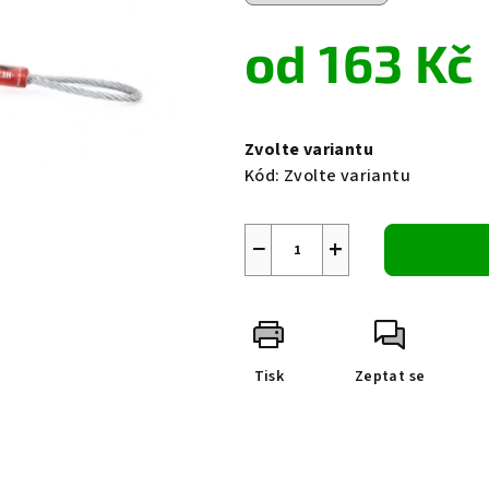
0,0
z
od
163 Kč
5
hvězdiček.
Měrná
cena:
Zvolte variantu
Kód:
Zvolte variantu
−
+
Tisk
Zeptat se