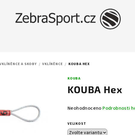
 VKLÍNĚNCE A SKOBY
/
VKLÍNĚNCE
/
KOUBA HEX
KOUBA
KOUBA Hex
Průměrné
Neohodnoceno
Podrobnosti h
hodnocení
produktu
VELIKOST
je