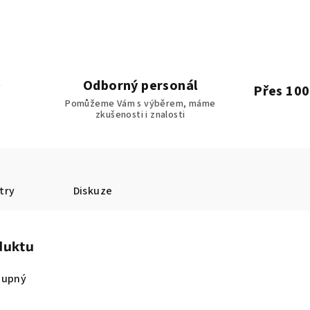
Odborný personál
Přes 100
Pomůžeme Vám s výběrem, máme
zkušenosti i znalosti
try
Diskuze
duktu
tupný