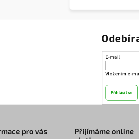
Odebír
E-mail
Vložením e-mai
Přihlásit se
rmace pro vás
Přijímáme online