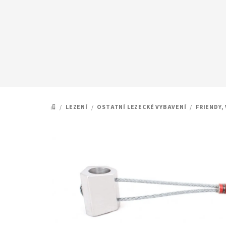
Přejít
na
obsah
/
LEZENÍ
/
OSTATNÍ LEZECKÉ VYBAVENÍ
/
FRIENDY,
DOMŮ