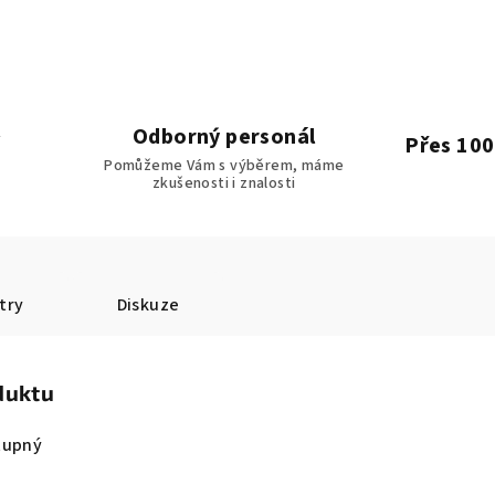
Odborný personál
Přes 100
Pomůžeme Vám s výběrem, máme
zkušenosti i znalosti
try
Diskuze
duktu
tupný