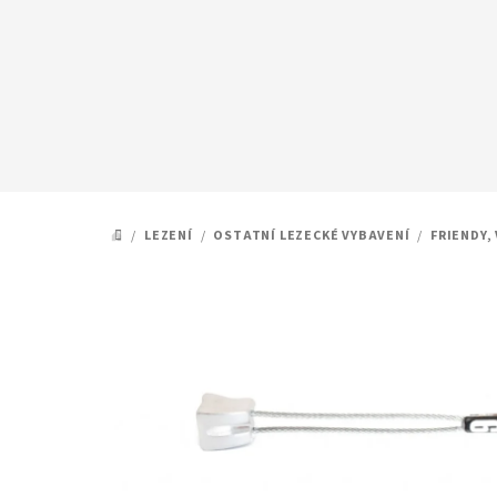
Přejít
na
obsah
/
LEZENÍ
/
OSTATNÍ LEZECKÉ VYBAVENÍ
/
FRIENDY,
DOMŮ