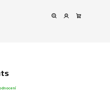
Hledat
Přihlášení
Nákupní
košík
uts
odnocení