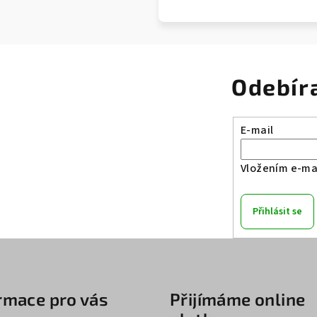
Odebír
E-mail
Vložením e-mai
Přihlásit se
rmace pro vás
Přijímáme online