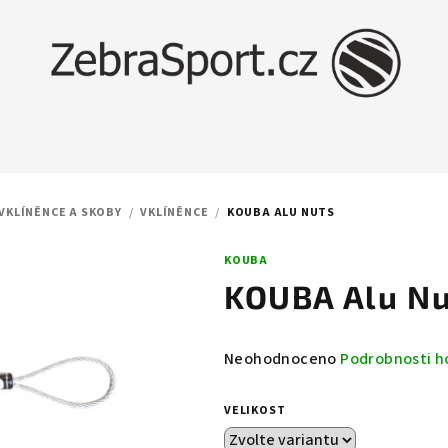
 VKLÍNĚNCE A SKOBY
/
VKLÍNĚNCE
/
KOUBA ALU NUTS
KOUBA
KOUBA Alu N
Průměrné
Neohodnoceno
Podrobnosti h
hodnocení
produktu
VELIKOST
je