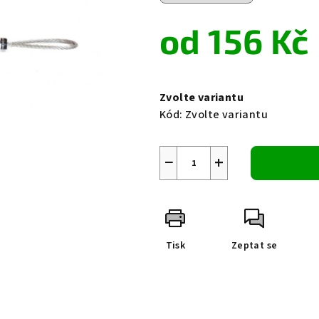
0,0
z
od
156 Kč
5
hvězdiček.
Měrná
cena:
Zvolte variantu
Kód:
Zvolte variantu
−
+
Tisk
Zeptat se