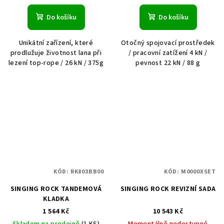
Do košíku
Do košíku
Unikátní zařízení, které
Otočný spojovací prostředek
prodlužuje životnost lana při
/ pracovní zatížení 4 kN /
lezení top-rope / 26 kN / 375g
pevnost 22 kN / 88 g
KÓD:
RK803BB00
KÓD:
M0000XSET
SINGING ROCK TANDEMOVÁ
SINGING ROCK REVIZNÍ SADA
KLADKA
1 564 Kč
10 543 Kč
Skladem na prodejně
(1 KS)
Momentálně nedostupné