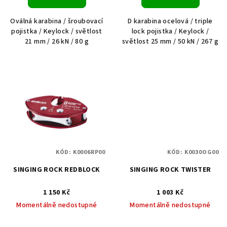
Oválná karabina / šroubovací
D karabina ocelová / triple
pojistka / Keylock / světlost
lock pojistka / Keylock /
21 mm / 26 kN / 80 g
světlost 25 mm / 50 kN / 267 g
KÓD:
K0006RP00
KÓD:
K0030OG00
SINGING ROCK REDBLOCK
SINGING ROCK TWISTER
1 150 Kč
1 003 Kč
Momentálně nedostupné
Momentálně nedostupné