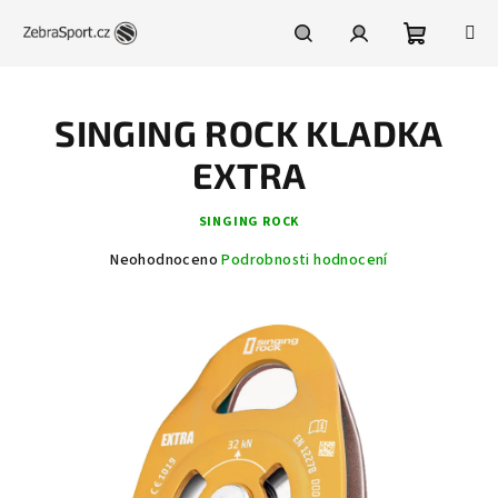
Přejít
na
obsah
Nákupní
Hledat
Přihlášení
SINGING ROCK KLADKA
košík
EXTRA
SINGING ROCK
Průměrné
Neohodnoceno
Podrobnosti hodnocení
hodnocení
produktu
je
0,0
z
5
hvězdiček.