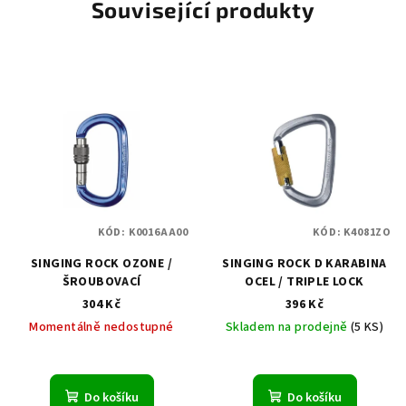
Související produkty
KÓD:
K0016AA00
KÓD:
K4081ZO
SINGING ROCK OZONE /
SINGING ROCK D KARABINA
ŠROUBOVACÍ
OCEL / TRIPLE LOCK
304 Kč
396 Kč
Momentálně nedostupné
Skladem na prodejně
(5 KS)
Do košíku
Do košíku