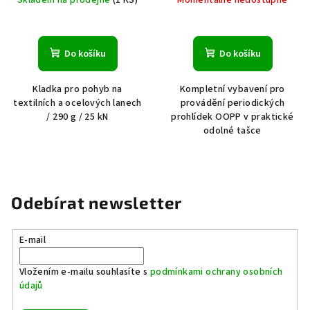
Do košíku
Do košíku
Kladka pro pohyb na
Kompletní vybavení pro
textilních a ocelových lanech
provádění periodických
/ 290 g / 25 kN
prohlídek OOPP v praktické
odolné tašce
Odebírat newsletter
E-mail
Vložením e-mailu souhlasíte s
podmínkami ochrany osobních
údajů