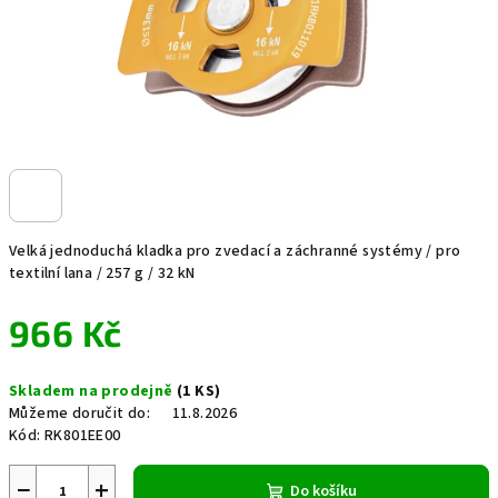
Velká jednoduchá kladka pro zvedací a záchranné systémy / pro
textilní lana / 257 g / 32 kN
966 Kč
Měrná
Skladem na prodejně
(1 KS)
cena:
Můžeme doručit do:
11.8.2026
Kód:
RK801EE00
−
+
Do košíku