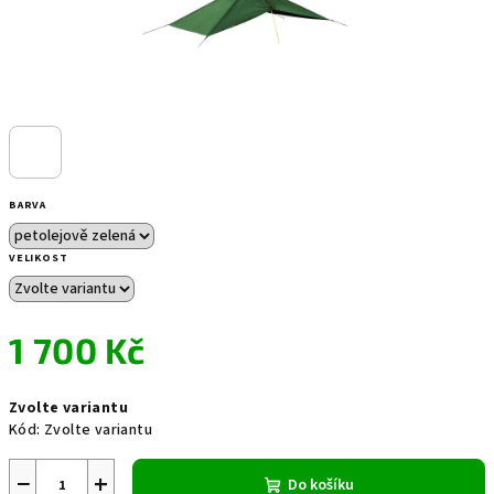
BARVA
VELIKOST
1 700 Kč
Měrná
Zvolte variantu
cena:
Kód:
Zvolte variantu
−
+
Do košíku