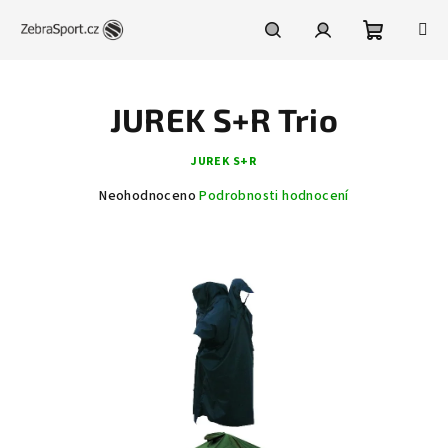
Přejít
na
obsah
Nákupní
Hledat
Přihlášení
JUREK S+R Trio
košík
JUREK S+R
Průměrné
Neohodnoceno
Podrobnosti hodnocení
hodnocení
produktu
je
0,0
z
5
hvězdiček.