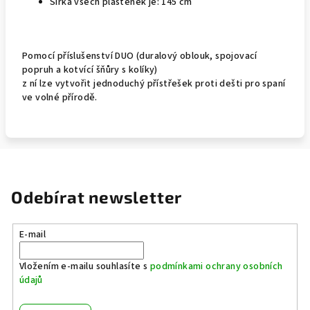
Šířka všech pláštěnek je: 145 cm
Pomocí příslušenství DUO (duralový oblouk, spojovací
popruh a kotvící šňůry s kolíky)
z ní lze vytvořit jednoduchý přístřešek proti dešti pro spaní
ve volné přírodě.
Odebírat newsletter
E-mail
Vložením e-mailu souhlasíte s
podmínkami ochrany osobních
údajů