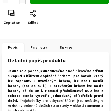
Zeptat se
Sdílet
Popis
Parametry
Diskuze
Detailní popis produktu
Jedná se o pončo jednoduchého obdélníkového střihu
s kapucí s kšiltem doplněné "hrbem" pro batoh, který
lze zapnout.
S uzavřeným hrbem, lze nosit menší
batohy (cca do 40 l.). S otevřeným hrbem lze nosit
batohy až do 80 l. Pomocí příslušenství DUO lze z
tohoto ponča vytvořit jednoduchý přístřešek
proti
dešti.
Trojúhelníčky pro uchycení šňůrek jsou umístěny v
rozích i v polovině delších stran (tedy v oblasti ramenou) a
je jich celkem 6 ks.