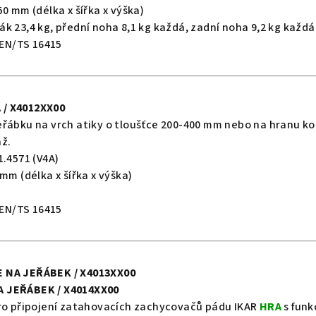
50 mm (délka x šířka x výška)
ák 23,4 kg, přední noha 8,1 kg každá, zadní noha 9,2 kg každá
CEN/TS 16415
 / X4012XX00
řábku na vrch atiky o tloušťce 200-400 mm nebo na hranu kon
ž.
.4571 (V4A)
 mm (délka x šířka x výška)
CEN/TS 16415
 NA JEŘÁBEK / X4013XX00
A JEŘÁBEK / X4014XX00
pro připojení zatahovacích zachycovačů pádu IKAR
HRA
s funk