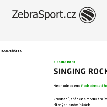
 IKAR JEŘÁBEK
SINGING ROCK
SINGING ROC
Průměrné
Neohodnoceno
Podrobnosti h
hodnocení
produktu
Zdvihací jeřábek s modulární
je
různých podmínkách