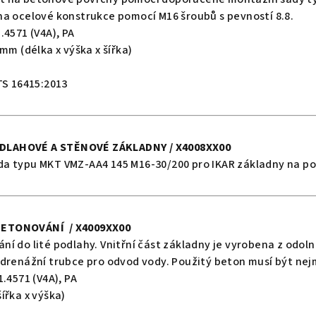
na ocelové konstrukce pomocí M16 šroubů s pevností 8.8.
4571 (V4A), PA
 mm (délka x výška x šířka)
TS 16415:2013
DLAHOVÉ A STĚNOVÉ ZÁKLADNY / X4008XX00
a typu MKT VMZ-AA4 145 M16-30/200 pro IKAR základny na po
BETONOVÁNÍ / X4009XX00
í do lité podlahy. Vnitřní část základny je vyrobena z odo
drenážní trubce pro odvod vody. Použitý beton musí být nejm
.4571 (V4A), PA
ířka x výška)