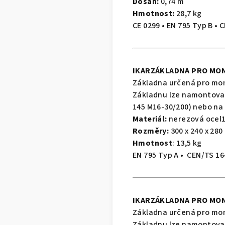
Dosah:
0,74 m
Hmotnost:
28,7 kg
CE 0299 • EN 795 Typ B • 
IKAR
ZÁKLADNA PRO MO
Základna určená pro mon
Základnu lze namontova
145 M16-30/200) nebo na 
Materiál:
nerezová ocel1.
Rozměry:
300 x 240 x 280
Hmotnost
: 13,5 kg
EN 795 Typ A • CEN/TS 1
IKAR
ZÁKLADNA PRO MO
Základna určená pro mon
Základnu lze namontova