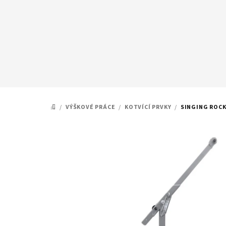
Přejít
na
obsah
/
VÝŠKOVÉ PRÁCE
/
KOTVÍCÍ PRVKY
/
SINGING ROCK
DOMŮ