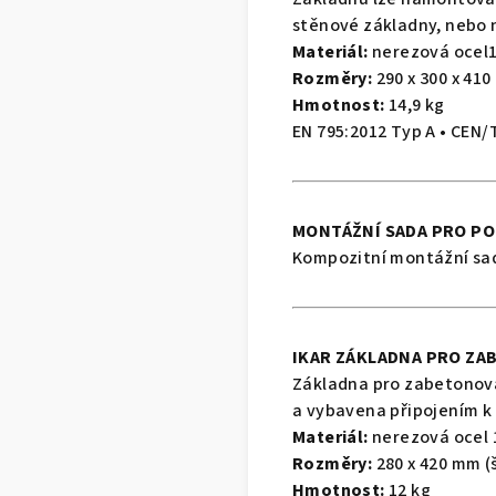
stěnové základny, nebo 
Materiál:
nerezová ocel1.
Rozměry
:
290 x 300 x 410
Hmotnost
:
14,9 kg
EN 795:2012 Typ A • CEN/
MONTÁŽNÍ SADA PRO PO
Kompozitní montážní sad
IKAR ZÁKLADNA PRO ZA
Základna pro zabetonován
a vybavena připojením k 
Materiál:
nerezová ocel 1
Rozměry
:
280 x 420 mm (š
Hmotnost:
12 kg