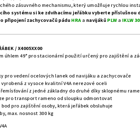
chého zásuvného mechanismu, který umožňuje rychlou instal
acího systému si ke zdvihacímu jeřábku vyberte příslušno
o připojení zachycovačů pádu
HRA
a
navijáků
PLW
a
IKLW 30
ŘÁBEK / X4005XX00
ým úhlem 49° pro stacionární použití určený pro zajištění a 
y pro vedení ocelových lanek od navijáku a zachycovače
 vyrobená z vysoce kvalitní V4A nerezové oceli
 přemísťování z jedné základny do druhé díky sklopnému r
lze pro transport rameno od sloupku odmontovat
bod pro zajištění osoby, která jeřábek obsluhuje
by, max. nosnost 300 kg
V4A