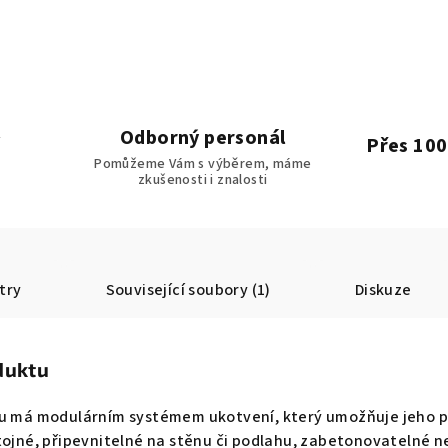
Odborný personál
Přes 100
Pomůžeme Vám s výběrem, máme
zkušenosti i znalosti
try
Související soubory (1)
Diskuze
duktu
Ru má modulárním systémem ukotvení, který umožňuje jeho p
tojné, připevnitelné na stěnu či podlahu, zabetonovatelné ne