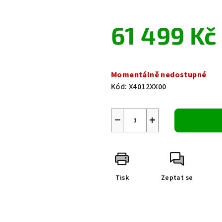
0,0
z
61 499 Kč
5
hvězdiček.
Měrná
cena:
Momentálně nedostupné
Kód:
X4012XX00
−
+
Tisk
Zeptat se