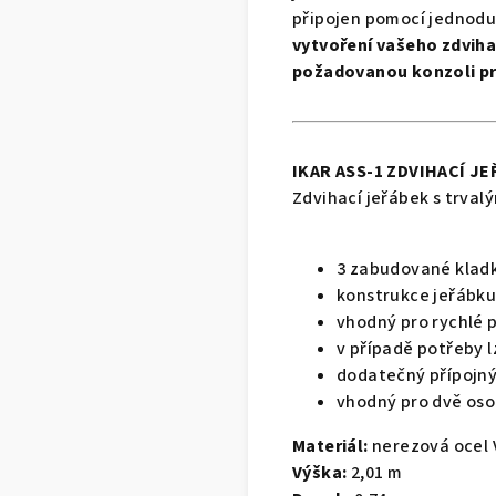
připojen pomocí jednodu
vytvoření vašeho zdvih
požadovanou konzoli pr
IKAR ASS-1 ZDVIHACÍ JE
Zdvihací jeřábek s trval
3 zabudované kladk
konstrukce jeřábku
vhodný pro rychlé
v případě potřeby 
dodatečný přípojný 
vhodný pro dvě oso
Materiál:
nerezová ocel 
Výška:
2,01 m