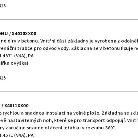
415
NU / X4010XX00
né díry v betonu. Vnitřní část základny je vyrobena z odoln
enážní trubce pro odvod vody. Základna se v betonu fixuje 
.4571 (V4A), PA
ířka x výška)
415
 / X4011XX00
rychlou a snadnou instalaci na volné ploše. Základna se skl
vě nastavitelných noh, které se pro transport odpojují. Vnit
rý zaručuje snadné otáčení jeřábku v rozsahu 360°.
.4571 (V4A), PA