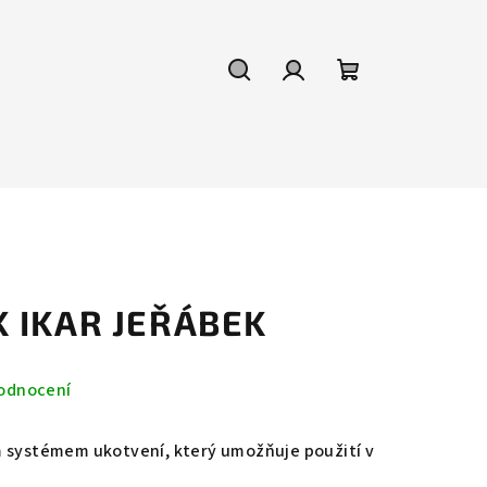
Hledat
Přihlášení
Nákupní
košík
K IKAR JEŘÁBEK
odnocení
m systémem ukotvení, který umožňuje použití v