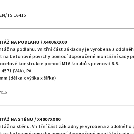
CEN/TS 16415
NTÁŽ NA PODLAHU
/ X4006XX00
táž na podlahu. Vnitřní část základny je vyrobena z odolnéh
t na betonové povrchy pomocí doporučené montážní sady pr
ocelové konstrukce pomocí M16 šroubů s pevností 8.8.
4571 (V4A), PA
 mm (délka x výška x šířka)
6415
NTÁŽ NA STĚNU
/ X4007XX00
táž na stěnu. Vnitřní část základny je vyrobena z odolného 
t na betonové povrchy pomocí doporučené montážní sady ty