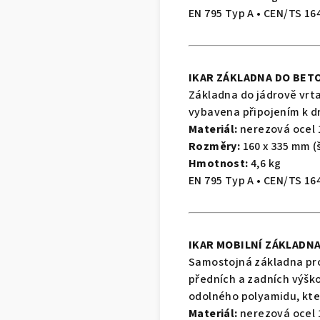
EN 795 Typ A • CEN/TS 16
IKAR ZÁKLADNA DO BETO
Základna do jádrově vrta
vybavena připojením k dr
Materiál:
nerezová ocel 1
Rozměry
:
160 x 335 mm (š
Hmotnost
:
4,6 kg
EN 795 Typ A • CEN/TS 16
IKAR MOBILNÍ ZÁKLADNA
Samostojná základna pro 
předních a zadních výško
odolného polyamidu, kte
Materiál:
nerezová ocel 1