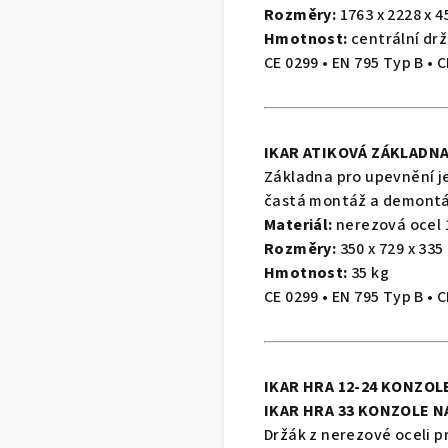
Rozměry
:
1763 x 2228 x 4
Hmotnost:
centrální drž
CE 0299 • EN 795 Typ B • 
IKAR ATIKOVÁ ZÁKLADNA
Základna pro upevnění je
častá montáž a demontá
Materiál:
nerezová ocel 1
Rozměry
:
350 x 729 x 335
Hmotnost:
35 kg
CE 0299 • EN 795 Typ B • 
IKAR HRA 12-24 KONZOLE
IKAR HRA 33 KONZOLE N
Držák z nerezové oceli 