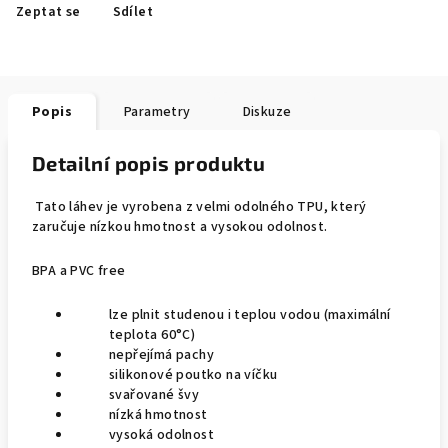
Zeptat se
Sdílet
Popis
Parametry
Diskuze
Detailní popis produktu
Tato láhev je vyrobena z velmi odolného TPU, který
zaručuje nízkou hmotnost a vysokou odolnost.
BPA a PVC free
lze plnit studenou i teplou vodou (maximální
teplota 60°C)
nepřejímá pachy
silikonové poutko na víčku
svařované švy
nízká hmotnost
vysoká odolnost