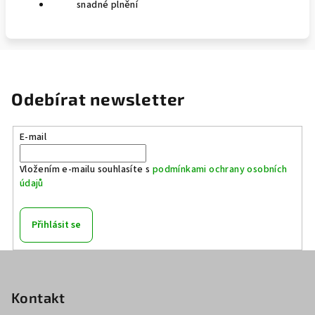
snadné plnění
Odebírat newsletter
E-mail
Vložením e-mailu souhlasíte s
podmínkami ochrany osobních
údajů
Přihlásit se
Z
á
p
Kontakt