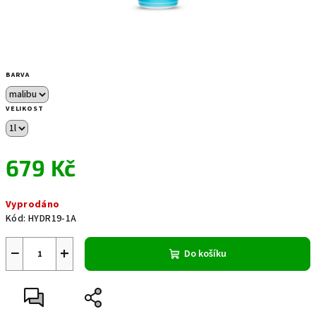
BARVA
VELIKOST
679 Kč
Měrná
Vyprodáno
cena:
Kód:
HYDR19-1A
−
+
Do košíku