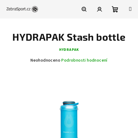
Přejít
na
obsah
Nákupní
Hledat
Přihlášení
HYDRAPAK Stash bottle
košík
HYDRAPAK
Průměrné
Neohodnoceno
Podrobnosti hodnocení
hodnocení
produktu
je
0,0
z
5
hvězdiček.