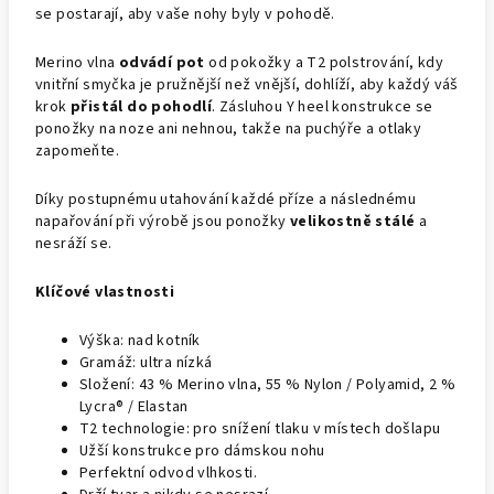
se postarají, aby vaše nohy byly v pohodě.
Merino vlna
odvádí pot
od pokožky a T2 polstrování, kdy
vnitřní smyčka je pružnější než vnější, dohlíží, aby každý váš
krok
přistál do pohodlí
. Zásluhou Y heel konstrukce se
ponožky na noze ani nehnou, takže na puchýře a otlaky
zapomeňte.
Díky postupnému utahování každé příze a následnému
napařování při výrobě jsou ponožky
velikostně stálé
a
nesráží se.
Klíčové vlastnosti
Výška: nad kotník
Gramáž: ultra nízká
Složení: 43 % Merino vlna, 55 % Nylon / Polyamid, 2 %
Lycra® / Elastan
T2 technologie: pro snížení tlaku v místech došlapu
Užší konstrukce pro dámskou nohu
Perfektní odvod vlhkosti.