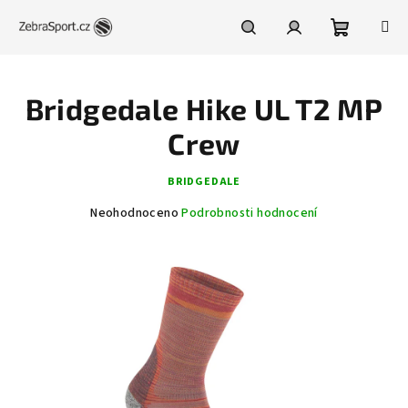
Přejít
na
obsah
Nákupní
Hledat
Přihlášení
Bridgedale Hike UL T2 MP
košík
Crew
BRIDGEDALE
Průměrné
Neohodnoceno
Podrobnosti hodnocení
hodnocení
produktu
je
0,0
z
5
hvězdiček.