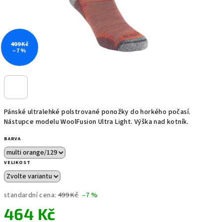
499 Kč
–7 %
Pánské ultralehké polstrované ponožky do horkého počasí.
Nástupce modelu WoolFusion Ultra Light. Výška nad kotník.
BARVA
VELIKOST
standardní cena:
499 Kč
–7 %
464 Kč