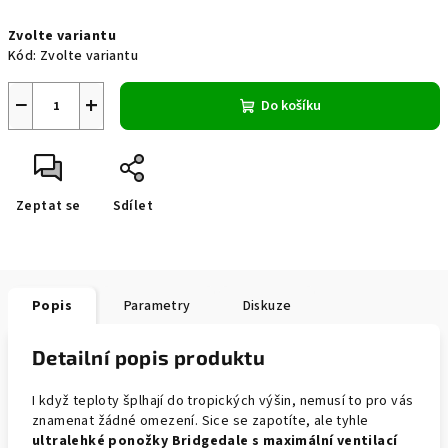
Měrná
Zvolte variantu
cena:
Kód:
Zvolte variantu
−
+
Do košíku
Zeptat se
Sdílet
Popis
Parametry
Diskuze
Detailní popis produktu
I když teploty šplhají do tropických výšin, nemusí to pro vás
znamenat žádné omezení. Sice se zapotíte, ale tyhle
ultralehké ponožky Bridgedale s maximální ventilací