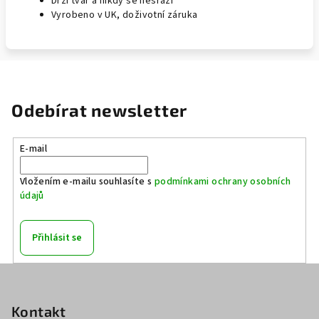
Drží tvar a nikdy se nesrazí
Vyrobeno v UK, doživotní záruka
Odebírat newsletter
E-mail
Vložením e-mailu souhlasíte s
podmínkami ochrany osobních
údajů
Přihlásit se
Z
á
p
Kontakt