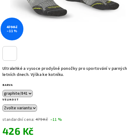
479 Kč
–11 %
Ultralehké a vysoce prodyšné ponožky pro sportování v parných
letních dnech. Výška ke kotníku.
BARVA
VELIKOST
standardní cena:
479 Kč
–11 %
426 Kč