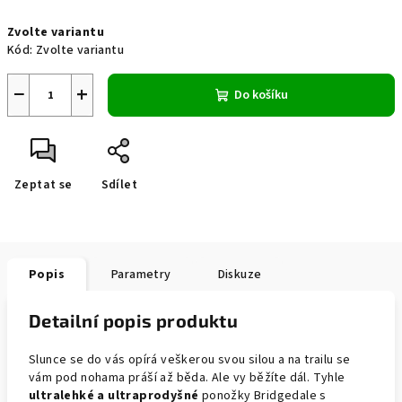
Měrná
Zvolte variantu
cena:
Kód:
Zvolte variantu
−
+
Do košíku
Zeptat se
Sdílet
Popis
Parametry
Diskuze
Detailní popis produktu
Slunce se do vás opírá veškerou svou silou a na trailu se
vám pod nohama práší až běda. Ale vy běžíte dál. Tyhle
ultralehké a ultraprodyšné
ponožky Bridgedale s