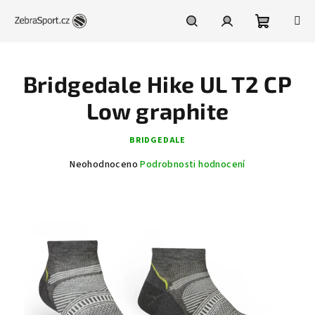
Přejít
na
obsah
Nákupní
Hledat
Přihlášení
Bridgedale Hike UL T2 CP
košík
Low graphite
BRIDGEDALE
Průměrné
Neohodnoceno
Podrobnosti hodnocení
hodnocení
produktu
je
0,0
z
5
hvězdiček.