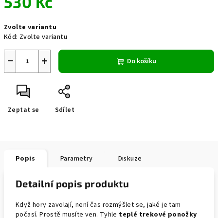
530 Kč
Měrná
Zvolte variantu
cena:
Kód:
Zvolte variantu
−
+
Do košíku
Zeptat se
Sdílet
Popis
Parametry
Diskuze
Detailní popis produktu
Když hory zavolají, není čas rozmýšlet se, jaké je tam
počasí. Prostě musíte ven. Tyhle
teplé trekové ponožky