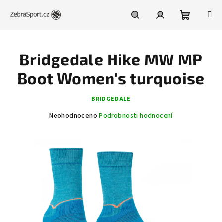
Přejít
na
obsah
Nákupní
Hledat
Přihlášení
Bridgedale Hike MW MP
košík
Boot Women's turquoise
BRIDGEDALE
Průměrné
Neohodnoceno
Podrobnosti hodnocení
hodnocení
produktu
je
0,0
z
5
hvězdiček.