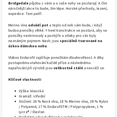
Bridgedale
půjdou s vámi a o vaše nohy se postarají. A čím
náročnější akce to bude, tím lépe. Horské přechody, lezení,
expedice. Tam patří.
Merino vlna
odvádí pot
a teplo od noh vám bude, i když
budou ponožky vlhké. Y heel konstrukce se postará, aby se
ponožky neshrnovaly a puchýře a otlaky pro vás byly
neznámým pojmem. Navíc jsou
speciálně tvarované na
úzkou dámskou nohu
.
Vlákno Endurofil zajišťuje ponožkám dlouhověkost. A díky
postupnému utahování každé příze a následnému
napařování při výrobě jsou
velikostně stálé
a nesráží se.
Klíčové vlastnosti
Výška: klasická
Gramáž: střední
Složení: 26 % Nová vlna, 18 % Merino vlna, 38 % Nylon
/ Polyamid, 17 % EndurofilTM / Polypropylene, 1 %
Lycra® / Elastan