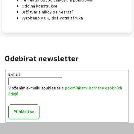
Perfektní odvod vlhkosti a polstrování
Odolná konstrukce
Drží tvar a nikdy se nesrazí
Vyrobeno v UK, doživotní záruka
Odebírat newsletter
E-mail
Vložením e-mailu souhlasíte s
podmínkami ochrany osobních
údajů
Přihlásit se
Z