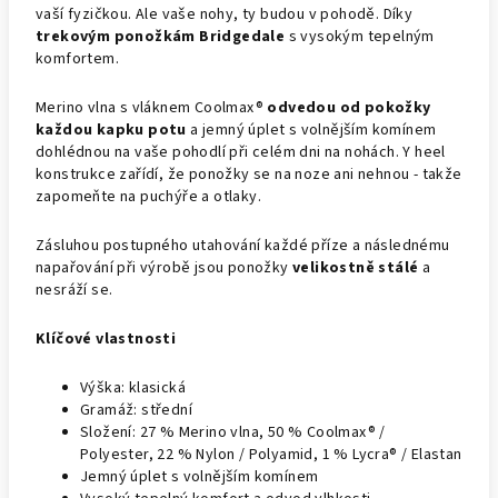
vaší fyzičkou. Ale vaše nohy, ty budou v pohodě. Díky
trekovým ponožkám Bridgedale
s vysokým tepelným
komfortem.
Merino vlna s vláknem Coolmax®
odvedou od pokožky
každou kapku potu
a jemný úplet s volnějším komínem
dohlédnou na vaše pohodlí při celém dni na nohách. Y heel
konstrukce zařídí, že ponožky se na noze ani nehnou - takže
zapomeňte na puchýře a otlaky.
Zásluhou postupného utahování každé příze a následnému
napařování při výrobě jsou ponožky
velikostně stálé
a
nesráží se.
Klíčové vlastnosti
Výška: klasická
Gramáž: střední
Složení: 27 % Merino vlna, 50 % Coolmax® /
Polyester, 22 % Nylon / Polyamid, 1 % Lycra® / Elastan
Jemný úplet s volnějším komínem