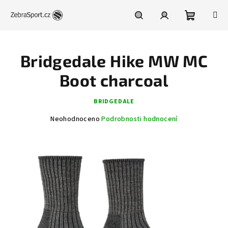
Přejít
na
obsah
Nákupní
Hledat
Přihlášení
Bridgedale Hike MW MC
košík
Boot charcoal
BRIDGEDALE
Průměrné
Neohodnoceno
Podrobnosti hodnocení
hodnocení
produktu
je
0,0
z
5
hvězdiček.