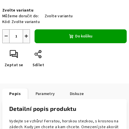
Měrná
Zvolte variantu
cena:
Můžeme doručit do:
Zvolte variantu
Kód:
Zvolte variantu
−
+
Do košíku
Zeptat se
Sdílet
Popis
Parametry
Diskuze
Detailní popis produktu
Vydejte se vzhůru! Ferratou, horskou stezkou, s krosnou na
zádech. Kudy jen chcete a kam chcete. Omezení jste akorát