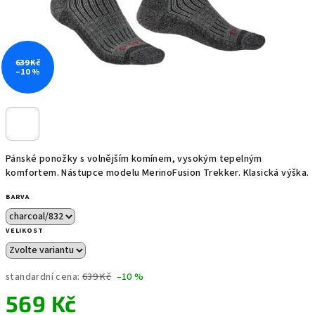
639 Kč
–10 %
Pánské ponožky s volnějším komínem, vysokým tepelným
komfortem. Nástupce modelu MerinoFusion Trekker. Klasická výška.
BARVA
VELIKOST
standardní cena:
639 Kč
–10 %
569 Kč