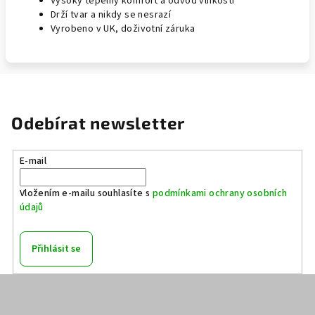
Vysoký tepelný komfort a odvod vlhkosti
Drží tvar a nikdy se nesrazí
Vyrobeno v UK, doživotní záruka
Odebírat newsletter
E-mail
Vložením e-mailu souhlasíte s
podmínkami ochrany osobních
údajů
Přihlásit se
Z
á