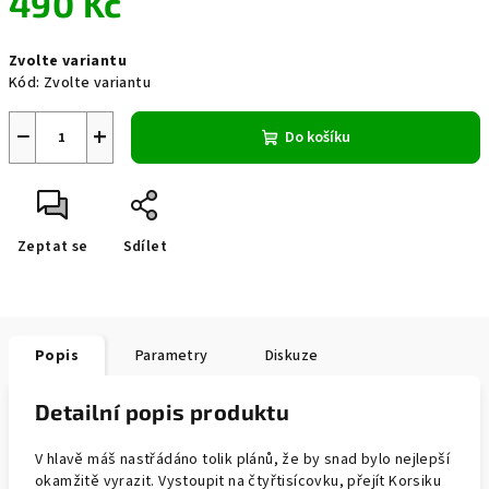
490 Kč
Měrná
Zvolte variantu
cena:
Kód:
Zvolte variantu
−
+
Do košíku
Zeptat se
Sdílet
Popis
Parametry
Diskuze
Detailní popis produktu
V hlavě máš nastřádáno tolik plánů, že by snad bylo nejlepší
okamžitě vyrazit. Vystoupit na čtyřtisícovku, přejít Korsiku