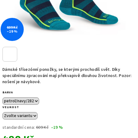
609 Kč
–19 %
Dámské třísezónní ponožky, se kterými prochodíš svět. Díky
speciálnímu zpracování mají překvapivě dlouhou životnost. Pozor:
nošení je návykové.
BARVA
VELIKOST
standardní cena:
609 Kč
–19 %