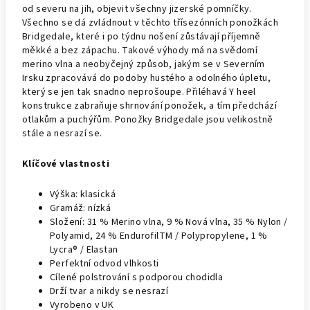
od severu na jih, objevit všechny jizerské pomníčky.
Všechno se dá zvládnout v těchto třísezónních ponožkách
Bridgedale, které i po týdnu nošení zůstávají příjemně
měkké a bez zápachu. Takové výhody má na svědomí
merino vlna a neobyčejný způsob, jakým se v Severním
Irsku zpracovává do podoby hustého a odolného úpletu,
který se jen tak snadno neprošoupe. Přiléhavá Y heel
konstrukce zabraňuje shrnování ponožek, a tím předchází
otlakům a puchýřům. Ponožky Bridgedale jsou velikostně
stále a nesrazí se.
Klíčové vlastnosti
Výška: klasická
Gramáž: nízká
Složení: 31 % Merino vlna, 9 % Nová vlna, 35 % Nylon /
Polyamid, 24 % EndurofilTM / Polypropylene, 1 %
Lycra® / Elastan
Perfektní odvod vlhkosti
Cílené polstrování s podporou chodidla
Drží tvar a nikdy se nesrazí
Vyrobeno v UK