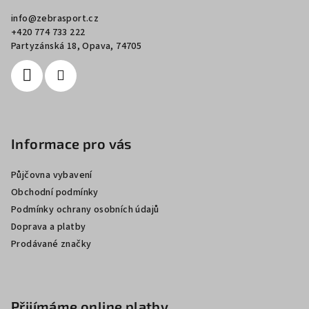
a
info
@
zebrasport.cz
t
+420 774 733 222
í
Partyzánská 18, Opava, 74705
Informace pro vás
Půjčovna vybavení
Obchodní podmínky
Podmínky ochrany osobních údajů
Doprava a platby
Prodávané značky
Přijímáme online platby