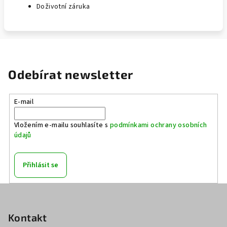
Doživotní záruka
Odebírat newsletter
E-mail
Vložením e-mailu souhlasíte s
podmínkami ochrany osobních
údajů
Přihlásit se
Z
á
p
Kontakt