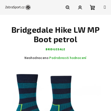
Přejít
na
obsah
Nákupní
Hledat
Přihlášení
Bridgedale Hike LW MP
košík
Boot petrol
BRIDGEDALE
Průměrné
Neohodnoceno
Podrobnosti hodnocení
hodnocení
produktu
je
0,0
z
5
hvězdiček.