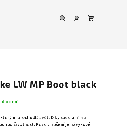
Hledat
Přihlášení
Nákupní
košík
ike LW MP Boot black
odnocení
 kterými prochodíš svět. Díky speciálnímu
ouhou životnost. Pozor: nošení je návykové.