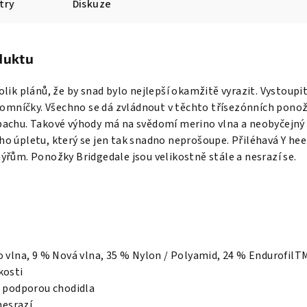
try
Diskuze
duktu
ik plánů, že by snad bylo nejlepší okamžitě vyrazit. Vystoupit n
pomníčky. Všechno se dá zvládnout v těchto třísezónních ponož
achu. Takové výhody má na svědomí merino vlna a neobyčejný 
o úpletu, který se jen tak snadno neprošoupe. Přiléhavá Y he
řům. Ponožky Bridgedale jsou velikostně stále a nesrazí se.
o vlna, 9 % Nová vlna, 35 % Nylon / Polyamid, 24 % EndurofilT
kosti
s podporou chodidla
nesrazí