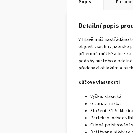
Popis
Parame
Detailní popis pro
V hlavě máš nastřádáno tol
objevit všechny jizerské 
příjemně měkké a bez záp
podoby hustého a odolnéh
předchází otlakům a puchý
Klíčové vlastnosti
Výška: klasická
Gramáž: nízká
Složení: 31 % Merin
Perfektní odvod vlh
Cílené polstrování 
Drží tvar a nikdy se 