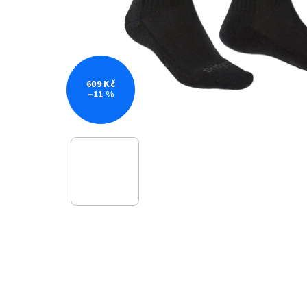
609 Kč
–11 %