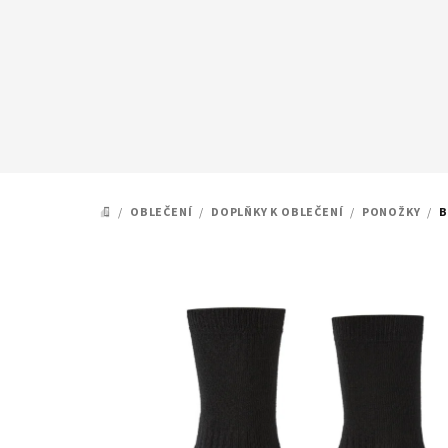
Přejít
na
obsah
/
OBLEČENÍ
/
DOPLŇKY K OBLEČENÍ
/
PONOŽKY
/
B
DOMŮ