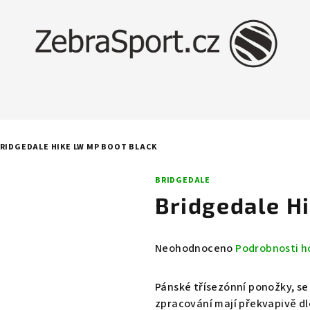
RIDGEDALE HIKE LW MP BOOT BLACK
BRIDGEDALE
Bridgedale H
Průměrné
Neohodnoceno
Podrobnosti h
hodnocení
produktu
Pánské třísezónní ponožky, se
je
zpracování mají překvapivě dl