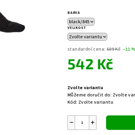
0,0
z
BARVA
5
hvězdiček.
VELIKOST
standardní cena:
609 Kč
–11 
542 Kč
Měrná
cena:
Zvolte variantu
Můžeme doručit do:
Zvolte va
Kód:
Zvolte variantu
−
+