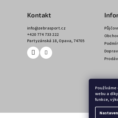
á
Kontakt
Info
p
a
info
@
zebrasport.cz
Půjčov
+420 774 733 222
t
Obchod
Partyzánská 18, Opava, 74705
Podmín
í
Doprav
Prodáv
Používáme 
webu a díky
funkce, výk
Nastaven