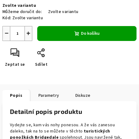
Měrná
Zvolte variantu
cena:
Můžeme doručit do:
Zvolte variantu
Kód:
Zvolte variantu
−
+
Do košíku
Zeptat se
Sdílet
Popis
Parametry
Diskuze
Detailní popis produktu
Vydejte se, kam vás nohy ponesou. A že vás zanesou
daleko, tak na to se můžete v těchto
turistických
ponožkách Bridgedale
spolehnout. Jsou navržené tak,