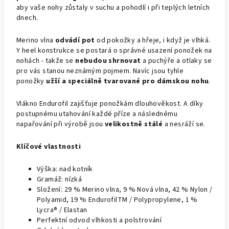
aby vaše nohy zůstaly v suchu a pohodlí i při teplých letních
dnech.
Merino vlna
odvádí pot
od pokožky a hřeje, i když je vlhká.
Y heel konstrukce se postará o správné usazení ponožek na
nohách - takže se
nebudou shrnovat
a puchýře a otlaky se
pro vás stanou neznámým pojmem. Navíc jsou tyhle
ponožky
užší a speciálně tvarované pro dámskou nohu
.
Vlákno Endurofil zajišťuje ponožkám dlouhověkost. A díky
postupnému utahování každé příze a následnému
napařování při výrobě jsou
velikostně stálé
a nesráží se.
Klíčové vlastnosti
Výška: nad kotník
Gramáž: nízká
Složení: 29 % Merino vlna, 9 % Nová vlna, 42 % Nylon /
Polyamid, 19 % EndurofilTM / Polypropylene, 1 %
Lycra® / Elastan
Perfektní odvod vlhkosti a polstrování