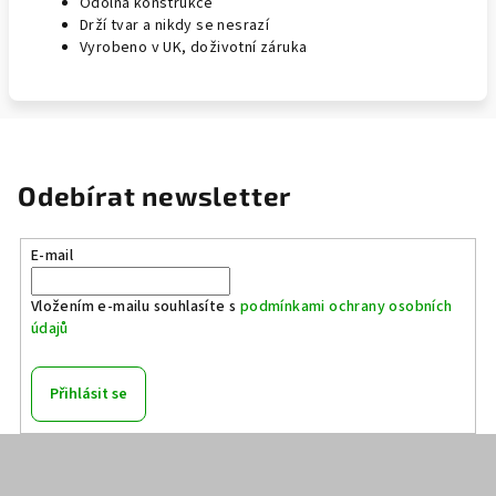
Odolná konstrukce
Drží tvar a nikdy se nesrazí
Vyrobeno v UK, doživotní záruka
Odebírat newsletter
E-mail
Vložením e-mailu souhlasíte s
podmínkami ochrany osobních
údajů
Přihlásit se
Z
á