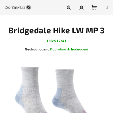
Přejít
na
obsah
Nákupní
Hledat
Přihlášení
Bridgedale Hike LW MP 3
košík
BRIDGEDALE
Průměrné
Neohodnoceno
Podrobnosti hodnocení
hodnocení
produktu
je
0,0
z
5
hvězdiček.