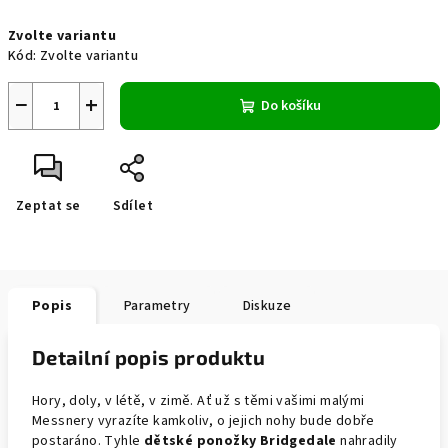
Měrná
Zvolte variantu
cena:
Kód:
Zvolte variantu
−
+
Do košíku
Zeptat se
Sdílet
Popis
Parametry
Diskuze
Detailní popis produktu
Hory, doly, v létě, v zimě. Ať už s těmi vašimi malými
Messnery vyrazíte kamkoliv, o jejich nohy bude dobře
postaráno. Tyhle
dětské ponožky Bridgedale
nahradily