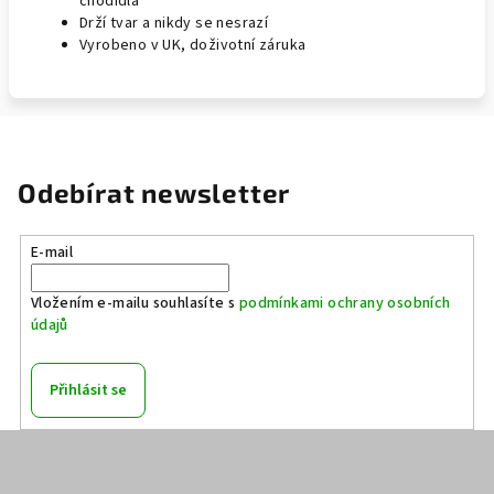
chodidla
Drží tvar a nikdy se nesrazí
Vyrobeno v UK, doživotní záruka
Odebírat newsletter
E-mail
Vložením e-mailu souhlasíte s
podmínkami ochrany osobních
údajů
Přihlásit se
Z
á