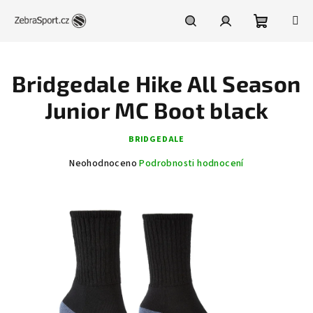
Přejít
na
obsah
Nákupní
Hledat
Přihlášení
Bridgedale Hike All Season
košík
Junior MC Boot black
BRIDGEDALE
Průměrné
Neohodnoceno
Podrobnosti hodnocení
hodnocení
produktu
je
0,0
z
5
hvězdiček.