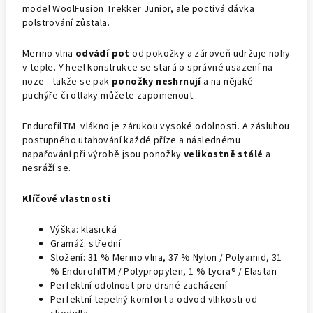
model WoolFusion Trekker Junior, ale poctivá dávka
polstrování zůstala.
Merino vlna
odvádí pot
od pokožky a zároveň udržuje nohy
v teple. Y heel konstrukce se stará o správné usazení na
noze - takže se pak
ponožky neshrnují
a na nějaké
puchýře či otlaky můžete zapomenout.
Endurofil
TM
vlákno je zárukou vysoké odolnosti. A zásluhou
postupného utahování každé příze a následnému
napařování při výrobě jsou ponožky
velikostně stálé
a
nesráží se.
Klíčové vlastnosti
Výška: klasická
Gramáž: střední
Složení: 31 % Merino vlna, 37 % Nylon / Polyamid, 31
% EndurofilTM / Polypropylen, 1 % Lycra® / Elastan
Perfektní odolnost pro drsné zacházení
Perfektní tepelný komfort a odvod vlhkosti od