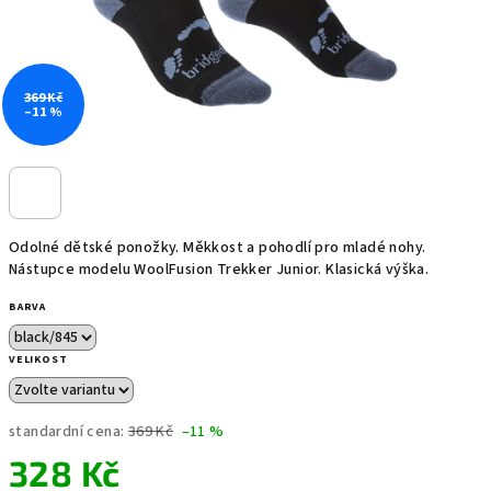
369 Kč
–11 %
Odolné dětské ponožky. Měkkost a pohodlí pro mladé nohy.
Nástupce modelu WoolFusion Trekker Junior. Klasická výška.
BARVA
VELIKOST
standardní cena:
369 Kč
–11 %
328 Kč