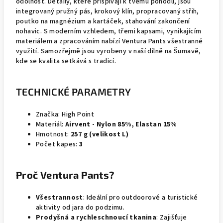
odolnost. Detaily, které přispívají k tvému pohodlí, jsou
integrovaný pružný pás, krokový klín, propracovaný střih,
poutko na magnézium a kartáček, stahování zakončení
nohavic. S moderním vzhledem, třemi kapsami, vynikajícím
materiálem a zpracováním nabízí Ventura Pants všestranné
využití. Samozřejmě jsou vyrobeny v naší dílně na Šumavě,
kde se kvalita setkává s tradicí.
TECHNICKÉ PARAMETRY
Značka: High Point
Materiál:
Airvent - Nylon 85%, Elastan 15%
Hmotnost:
257 g (velikost L)
Počet kapes:
3
Proč Ventura Pants?
Všestrannost
: Ideální pro outdoorové a turistické
aktivity od jara do podzimu.
Prodyšná a rychleschnoucí tkanina
: Zajišťuje