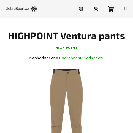
Přejít
na
obsah
Nákupní
Hledat
Přihlášení
HIGHPOINT Ventura pants
košík
HIGH POINT
Průměrné
Neohodnoceno
Podrobnosti hodnocení
hodnocení
produktu
je
0,0
z
5
hvězdiček.