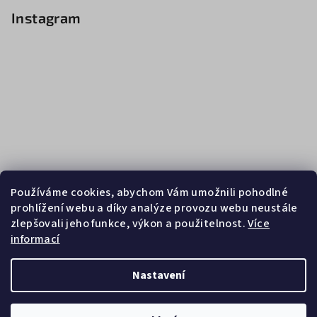
Instagram
Používáme cookies, abychom Vám umožnili pohodlné
prohlížení webu a díky analýze provozu webu neustále
zlepšovali jeho funkce, výkon a použitelnost.
Více
informací
Sledovat na Instagramu
Nastavení
Copyright 2026
Zebrasport
. Všechna práva vyhrazena.