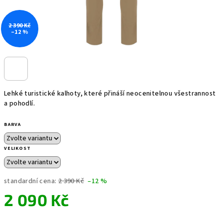
2 390 Kč
–12 %
Lehké turistické kalhoty, které přináší neocenitelnou všestrannost
a pohodlí.
BARVA
VELIKOST
standardní cena:
2 390 Kč
–12 %
2 090 Kč
Měrná