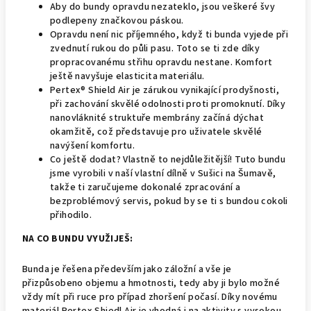
Aby do bundy opravdu nezateklo, jsou veškeré švy
podlepeny značkovou páskou.
Opravdu není nic příjemného, když ti bunda vyjede při
zvednutí rukou do půli pasu. Toto se ti zde díky
propracovanému střihu opravdu nestane. Komfort
ještě navyšuje elasticita materiálu.
Pertex® Shield Air je zárukou vynikající prodyšnosti,
při zachování skvělé odolnosti proti promoknutí. Díky
nanovláknité struktuře membrány začíná dýchat
okamžitě, což představuje pro uživatele skvělé
navýšení komfortu.
Co ještě dodat? Vlastně to nejdůležitější! Tuto bundu
jsme vyrobili v naší vlastní dílně v Sušici na Šumavě,
takže ti zaručujeme dokonalé zpracování a
bezproblémový servis, pokud by se ti s bundou cokoli
přihodilo.
NA CO BUNDU VYUŽIJEŠ:
Bunda je řešena především jako záložní a vše je
přizpůsobeno objemu a hmotnosti, tedy aby ji bylo možné
vždy mít při ruce pro případ zhoršení počasí. Díky novému