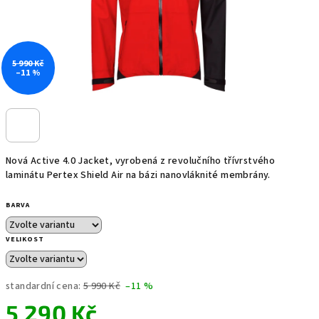
5 990 Kč
–11 %
Nová Active 4.0 Jacket, vyrobená z revolučního třívrstvého
laminátu Pertex Shield Air na bázi nanovláknité membrány.
BARVA
VELIKOST
standardní cena:
5 990 Kč
–11 %
5 290 Kč