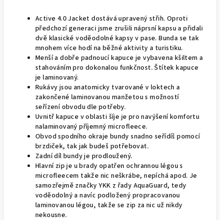
Active 4.0 Jacket dostává upravený střih. Oproti
předchozí generaci jsme zrušili náprsní kapsu a přidali
dvě klasické voděodolné kapsy v pase. Bunda se tak
mnohem více hodí na běžné aktivity a turistiku.
Menší a dobře padnoucí kapuce je vybavena kšiltem a
stahováním pro dokonalou funkčnost. Štítek kapuce
je laminovaný.
Rukávy jsou anatomicky tvarované v loktech a
zakončené laminovanou manžetou s možností
seřízení obvodu dle potřeby.
Uvnitř kapuce v oblasti šíje je pro navýšení komfortu
nalaminovaný příjemný microfleece.
Obvod spodního okraje bundy snadno seřídíš pomocí
brzdiček, tak jak budeš potřebovat.
Zadní díl
bundy je prodloužený.
Hlavní zip je u brady opatřen ochrannou légou s
microfleecem takže nic neškrábe, nepíchá apod. Je
samozřejmě značky YKK z řady AquaGuard, tedy
voděodolný a navíc podložený propracovanou
laminovanou légou, takže se zip za nic už nikdy
nekousne.