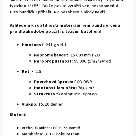
materiál Pertex Shiedl Air je vhodná i na aktivity s vysokou
fyzickou zátěží. Takže pokud vyrážíš ven, nezapomeň si
tuto bundičku přibalit. Nic nezabere a nikdy nevíš….
Vzhledem k subtilnosti materiálu není bunda určená
pro dlouhodobé použití s těžším batohem!
Hmotnost:
241 g vel. L
Nepromokavost:
15 000
mm H
2
O
Paropropustnost:
59 000 g/m
2
/24hod
Ret:
<
2,5
Povrchová úprava:
ECO DWR
Hmotnost laminátu:
78g / m
2
Struktura tkaniny
: Mini ripstop
Vlákno:
15/20 denier
Složení:
Vrchní tkanina: 100% Polyamid
Membrána: 100% Polyurethan