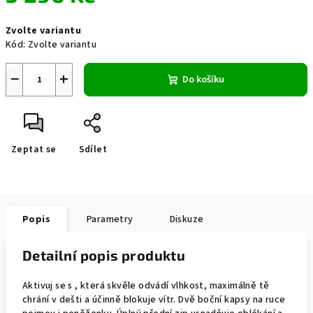
Měrná
Zvolte variantu
cena:
Kód:
Zvolte variantu
−
+
Do košíku
Zeptat se
Sdílet
Popis
Parametry
Diskuze
Detailní popis produktu
Aktivuj se s , která skvěle odvádí vlhkost, maximálně tě
chrání v dešti a účinně blokuje vítr. Dvě boční kapsy na ruce