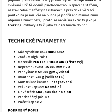
pojmou i peněženku. Úplný přední zip usnadňuje oblékání a
svlékání. Určitě oceníš plnohodnotnou kapuci na stažení,
nastavitelné manžety na rukávech a praktické větrací
poutko na prsou. Vše na bundě je podřízeno minimálnímu
objemu a hmotnosti, i proto se nabízí na aktivity jako je
trekking, cyklovýlety či jako záložní bunda do hor.
TECHNICKÉ PARAMETRY
Kód výrobku:
8591788554202
Značka: High Point
Materiál:
PERTEX SHIELD AIR (třívrstvý)
Nepromokavost:
15 000 mm H2O
Prodyšnost:
59 000 g/m2/24hod
Hmotnost:
248 g (velikost L)
Konstrukce kapuce:
Integrovaná
Velikost kapuce:
Normální
Odvětrání:
Ano, poutko na zipu
Protisněžný pás:
Ne
Počet kapes:
2
PODROBNÝ POPIS: