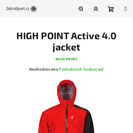
Přejít
na
obsah
Nákupní
Hledat
Přihlášení
HIGH POINT Active 4.0
košík
jacket
HIGH POINT
Průměrné
Neohodnoceno
Podrobnosti hodnocení
hodnocení
produktu
je
0,0
z
5
hvězdiček.