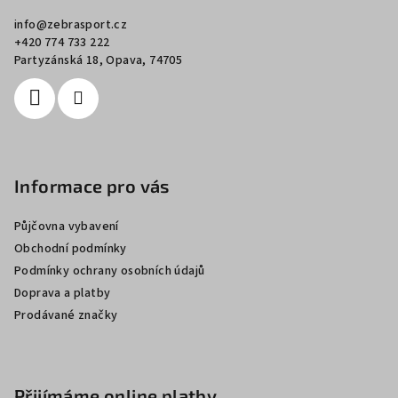
a
info
@
zebrasport.cz
t
+420 774 733 222
í
Partyzánská 18, Opava, 74705
Informace pro vás
Půjčovna vybavení
Obchodní podmínky
Podmínky ochrany osobních údajů
Doprava a platby
Prodávané značky
Přijímáme online platby