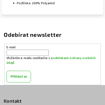
Podšívka: 100% Polyamid
Odebírat newsletter
E-mail
Vložením e-mailu souhlasíte s
podmínkami ochrany osobních
údajů
Přihlásit se
Z
á
p
Kontakt