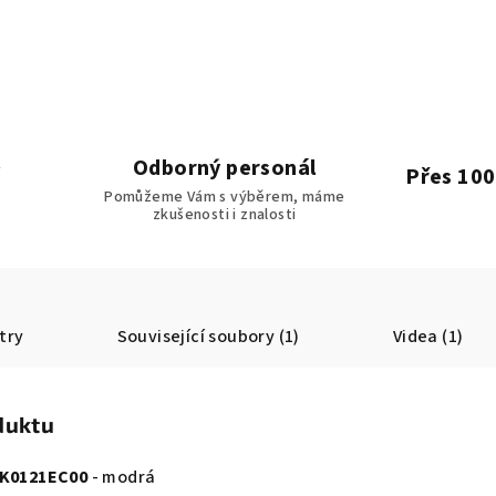
Odborný personál
Přes 100
Pomůžeme Vám s výběrem, máme
zkušenosti i znalosti
try
Související soubory (1)
Videa (1)
duktu
 K0121EC00
- modrá