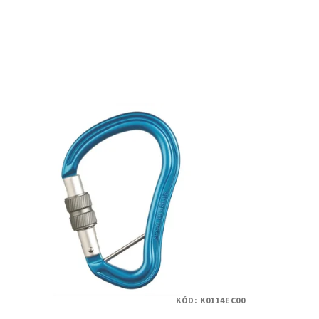
KÓD:
K0114EC00