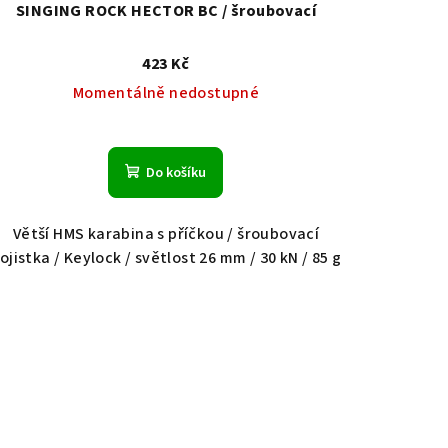
SINGING ROCK HECTOR BC / šroubovací
423 Kč
Momentálně nedostupné
Do košíku
Větší HMS karabina s příčkou / šroubovací
ojistka / Keylock / světlost 26 mm / 30 kN / 85 g