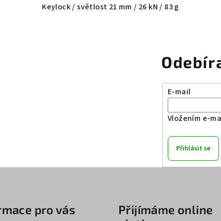
Keylock / světlost 21 mm / 26 kN / 83 g
Odebír
E-mail
Vložením e-mai
Přihlásit se
rmace pro vás
Přijímáme online