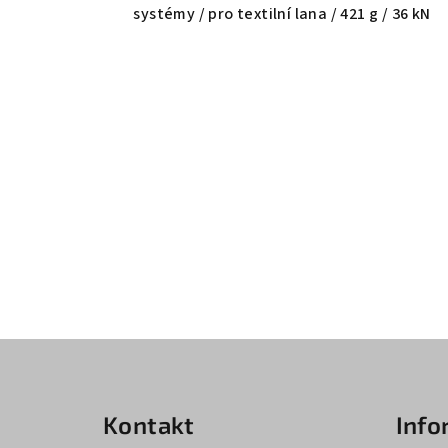
systémy / pro textilní lana / 421 g / 36 kN
Z
á
Kontakt
Info
p