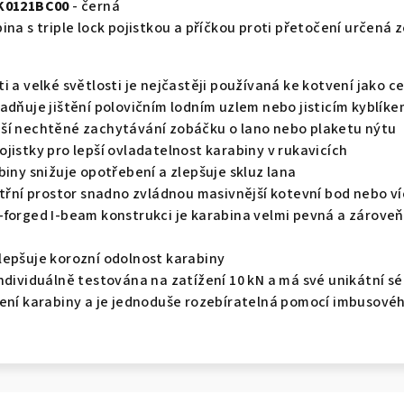
 K0121BC00
- černá
ina s triple lock pojistkou a příčkou proti přetočení určená
i a velké světlosti je nejčastěji používaná ke kotvení jako c
adňuje jištění polovičním lodním uzlem nebo jisticím kyblík
ší nechtěné zachytávání zobáčku o lano nebo plaketu nýtu
jistky pro lepší ovladatelnost karabiny v rukavicích
biny snižuje opotřebení a zlepšuje skluz lana
nitřní prostor snadno zvládnou masivnější kotevní bod nebo 
-forged I-beam konstrukci je karabina velmi pevná a zároveň
e
lepšuje korozní odolnost karabiny
ndividuálně testována na zatížení 10 kN a má své unikátní sér
ení karabiny a je jednoduše rozebíratelná pomocí imbusového