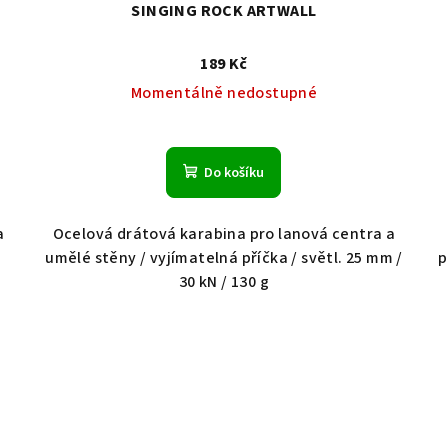
SINGING ROCK ARTWALL
189 Kč
Momentálně nedostupné
Do košíku
a
Ocelová drátová karabina pro lanová centra a
umělé stěny / vyjímatelná příčka / světl. 25 mm /
p
30 kN / 130 g