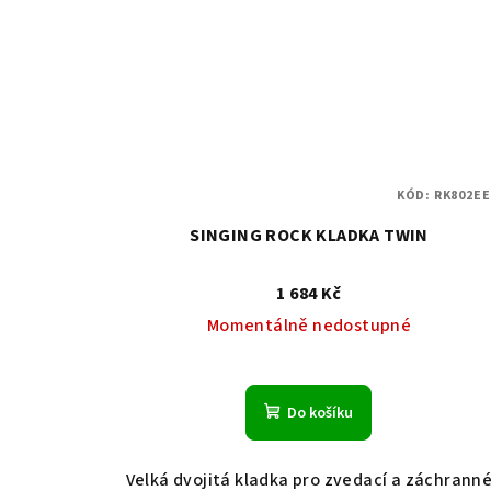
KÓD:
RK802EE
SINGING ROCK KLADKA TWIN
1 684 Kč
Momentálně nedostupné
Do košíku
Velká dvojitá kladka pro zvedací a záchrann