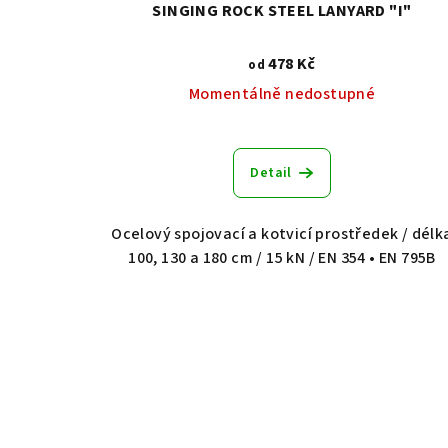
SINGING ROCK STEEL LANYARD "I"
478 Kč
od
Momentálně nedostupné
Detail
Ocelový spojovací a kotvicí prostředek / délk
100, 130 a 180 cm / 15 kN / EN 354 • EN 795B