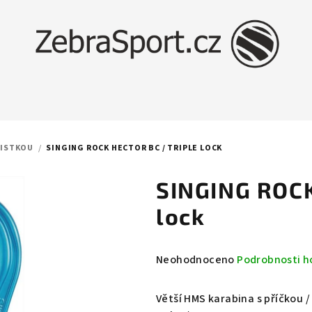
JISTKOU
/
SINGING ROCK HECTOR BC / TRIPLE LOCK
SINGING ROCK
lock
Průměrné
Neohodnoceno
Podrobnosti h
hodnocení
produktu
Větší HMS karabina s příčkou / 
je