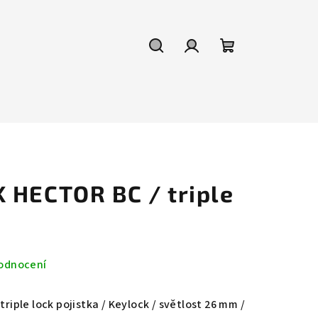
Hledat
Přihlášení
Nákupní
košík
 HECTOR BC / triple
odnocení
triple lock pojistka / Keylock / světlost 26 mm /