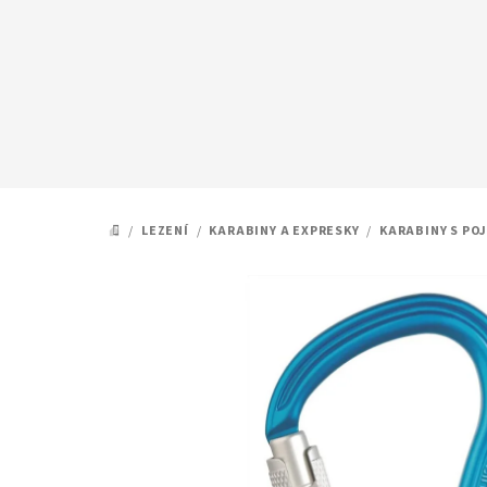
Přejít
na
obsah
/
LEZENÍ
/
KARABINY A EXPRESKY
/
KARABINY S PO
DOMŮ