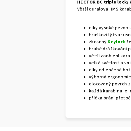
HECTOR BC triple lock/
Větší duralová HMS karab
díky vysoké pevnost
hruškovitý tvar usn
zkosený
Keylock
ře
hrubé drážkování po
větší zaoblení kara
velká světlost a v
díky odlehčené hot
výborná ergonomi
eloxovaný povrch z
každá karabina je i
příčka brání přetoč