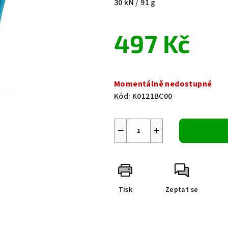
30 kN / 91 g
0,0
z
497 Kč
5
hvězdiček.
Měrná
cena:
Momentálně nedostupné
Kód:
K0121BC00
−
+
Tisk
Zeptat se