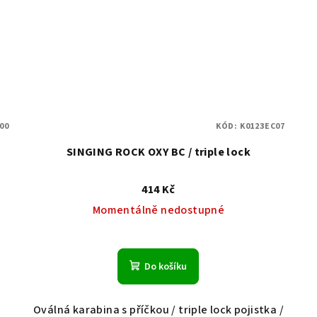
00
KÓD:
K0123EC07
SINGING ROCK OXY BC / triple lock
414 Kč
Momentálně nedostupné
Do košíku
é
Oválná karabina s příčkou / triple lock pojistka /