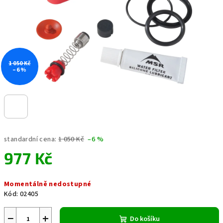
1 050 Kč
–6 %
standardní cena:
1 050 Kč
–6 %
977 Kč
Měrná
Momentálně nedostupné
cena:
Kód:
02405
−
+
Do košíku