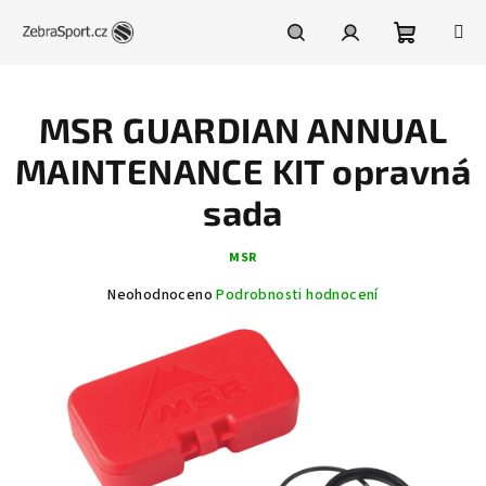
Přejít
na
obsah
Nákupní
Hledat
Přihlášení
MSR GUARDIAN ANNUAL
košík
MAINTENANCE KIT opravná
sada
MSR
Průměrné
Neohodnoceno
Podrobnosti hodnocení
hodnocení
produktu
je
0,0
z
5
hvězdiček.