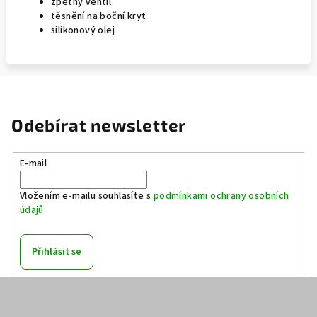
zpětný ventil
těsnění na boční kryt
silikonový olej
Odebírat newsletter
E-mail
Vložením e-mailu souhlasíte s
podmínkami ochrany osobních
údajů
Přihlásit se
Z
á