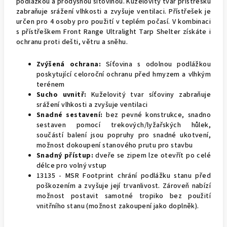
podlážkou a prodyšnou síťovinou. Kuželovitý tvar přístřešku
zabraňuje srážení vlhkosti a zvyšuje ventilaci. Přístřešek je
určen pro 4 osoby pro použití v teplém počasí. V kombinaci
s přístřeškem Front Range Ultralight Tarp Shelter získáte i
ochranu proti dešti, větru a sněhu.
Zvýšená ochrana:
Síťovina s odolnou podlážkou
poskytující celoroční ochranu před hmyzem a vlhkým
terénem
Sucho uvnitř:
Kuželovitý tvar síťoviny zabraňuje
srážení vlhkosti a zvyšuje ventilaci
Snadné sestavení:
bez pevné konstrukce, snadno
sestaven pomocí trekových/lyžařských hůlek,
součástí balení jsou popruhy pro snadné ukotvení,
možnost dokoupení stanového prutu pro stavbu
Snadný přístup:
dveře se zipem lze otevřít po celé
délce pro volný vstup
13135 - MSR Footprint chrání podlážku stanu před
poškozením a zvyšuje její trvanlivost. Zároveň nabízí
možnost postavit samotné tropiko bez použití
vnitřního stanu (možnost zakoupení jako doplněk).