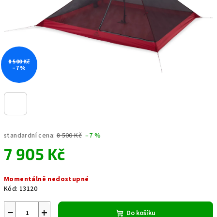
8 500 Kč
–7 %
standardní cena:
8 500 Kč
–7 %
7 905 Kč
Měrná
Momentálně nedostupné
cena:
Kód:
13120
−
+
Do košíku