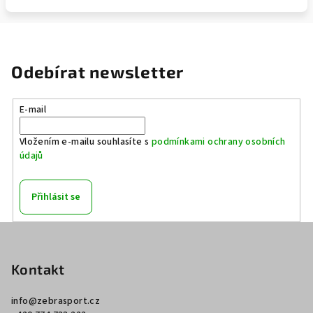
Odebírat newsletter
E-mail
Vložením e-mailu souhlasíte s
podmínkami ochrany osobních
údajů
Přihlásit se
Z
á
p
Kontakt
a
info
@
zebrasport.cz
t