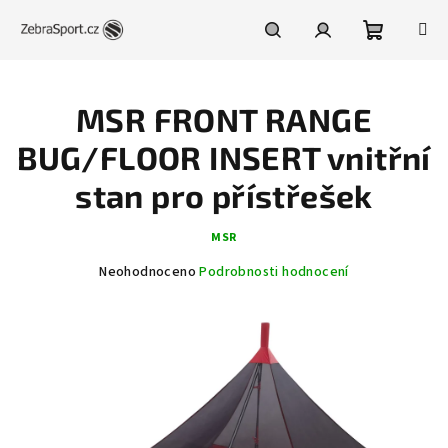
Přejít
na
obsah
Nákupní
Hledat
Přihlášení
MSR FRONT RANGE
košík
BUG/FLOOR INSERT vnitřní
stan pro přístřešek
MSR
Průměrné
Neohodnoceno
Podrobnosti hodnocení
hodnocení
produktu
je
0,0
z
5
hvězdiček.