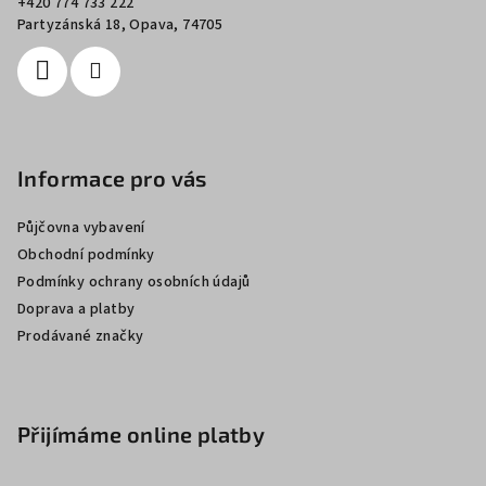
+420 774 733 222
í
Partyzánská 18, Opava, 74705
Informace pro vás
Půjčovna vybavení
Obchodní podmínky
Podmínky ochrany osobních údajů
Doprava a platby
Prodávané značky
Přijímáme online platby