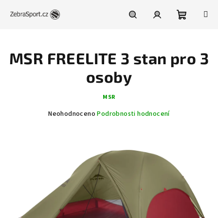
Přejít
na
obsah
Nákupní
Hledat
Přihlášení
MSR FREELITE 3 stan pro 3
košík
osoby
MSR
Průměrné
Neohodnoceno
Podrobnosti hodnocení
hodnocení
produktu
je
0,0
z
5
hvězdiček.