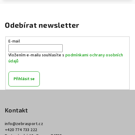
Odebírat newsletter
E-mail
Vložením e-mailu souhlasíte s
podmínkami ochrany osobních
údajů
Přihlásit se
Z
á
p
Kontakt
a
info
@
zebrasport.cz
t
+420 774 733 222