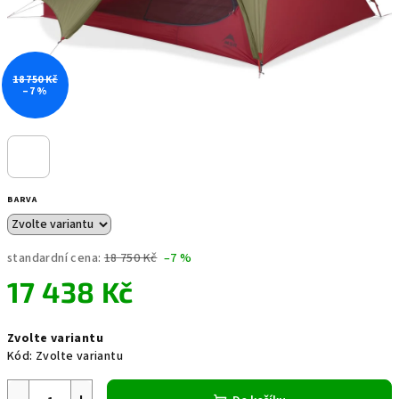
18 750 Kč
–7 %
BARVA
standardní cena:
18 750 Kč
–7 %
17 438 Kč
Měrná
Zvolte variantu
cena:
Kód:
Zvolte variantu