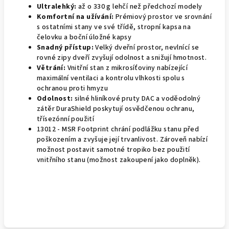
Ultralehký:
až o 330 g lehčí než předchozí modely
Komfortní na užívání:
Prémiový prostor ve srovnání
s ostatními stany ve své třídě, stropní kapsa na
čelovku a boční úložné kapsy
Snadný přístup:
Velký dveřní prostor, nevlnící se
rovné zipy dveří zvyšují odolnost a snižují hmotnost.
Větrání:
Vnitřní stan z mikrosíťoviny nabízející
maximální ventilaci a kontrolu vlhkosti spolu s
ochranou proti hmyzu
Odolnost:
silné hliníkové pruty DAC a voděodolný
zátěr DuraShield poskytují osvědčenou ochranu,
třísezónní použití
13012 - MSR Footprint chrání podlážku stanu před
poškozením a zvyšuje její trvanlivost. Zároveň nabízí
možnost postavit samotné tropiko bez použití
vnitřního stanu (možnost zakoupení jako doplněk).