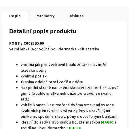
Popis
Parametry
Diskuze
Detailní popis produktu
FONT / C0075BX00
Velmi lehká jednodílná bouldermatka - sit startka
vhodná jak pro venkovní boulder tak i na vnitřní
lezecké stěny
kvalitní potisk
tkanina odolná proti vodě a oděru
na spodní straně nanesena slabá vrstva protiskluzové
gumy (bouldermatka neklouže po trávě, ze svahu
atd.)
vnitřní konstrukce tvořená dvěma vrstvami vysoce
kvalitních pěn (vrchní vrstva z pěny s uzavřenými
buňkami, spodní vrstva z pěny s otevřenými buňkami)
ideální do sady s dvojdílnou bouldermatkou
MAGIC
a
trojdílnou bouldermatkou
HUECO