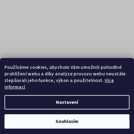
Používáme cookies, abychom Vám umožnili pohodlné
prohlížení webu a díky analýze provozu webu neustále
zlepšovali jeho funkce, výkon a použitelnost.
Více
informací
Sledovat na Instagramu
Nastavení
Copyright 2026
Zebrasport
. Všechna práva vyhrazena.
Souhlasím
Vytvořil Shoptet