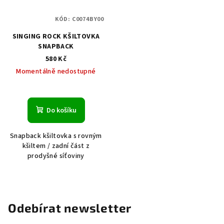
KÓD:
C0074BY00
SINGING ROCK KŠILTOVKA
SNAPBACK
580 Kč
Momentálně nedostupné
Do košíku
Snapback kšiltovka s rovným
kšiltem / zadní část z
prodyšné síťoviny
Odebírat newsletter