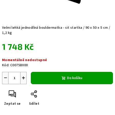
Velmi lehká jednodílná bouldermatka - sit startka / 90 x 50 x 5 cm /
1,2 kg
1 748 Kč
Měrná
Momentálně nedostupné
cena:
Kód:
C0075BX00
−
+
Do košíku
Zeptat se
Sdílet