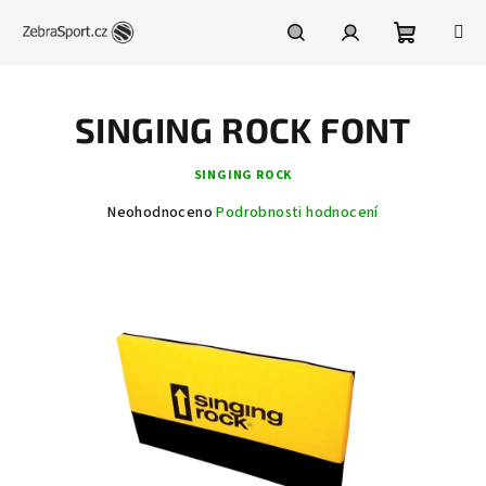
Přejít
na
obsah
Nákupní
Hledat
Přihlášení
SINGING ROCK FONT
košík
SINGING ROCK
Průměrné
Neohodnoceno
Podrobnosti hodnocení
hodnocení
produktu
je
0,0
z
5
hvězdiček.