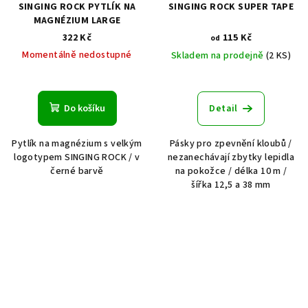
SINGING ROCK PYTLÍK NA
SINGING ROCK SUPER TAPE
MAGNÉZIUM LARGE
322 Kč
115 Kč
od
Momentálně nedostupné
Skladem na prodejně
(2 KS)
Do košíku
Detail
Pytlík na magnézium s velkým
Pásky pro zpevnění kloubů /
logotypem SINGING ROCK / v
nezanechávají zbytky lepidla
černé barvě
na pokožce / délka 10 m /
šířka 12,5 a 38 mm