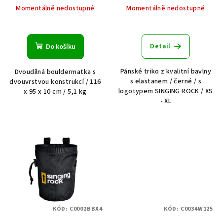
Momentálně nedostupné
Momentálně nedostupné
Detail
Do košíku
Pánské triko z kvalitní bavlny
Dvoudílná bouldermatka s
s elastanem / černé / s
dvouvrstvou konstrukcí / 116
logotypem SINGING ROCK / XS
x 95 x 10 cm / 5,1 kg
- XL
KÓD:
C0002BBX4
KÓD:
C0034W125