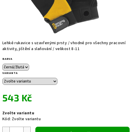
Lehké rukavice s uzavřenými prsty / vhodné pro všechny pracovní
aktivity, jištění a slaňování / velikost 8-11
BARVA
VARIANTA
543 Kč
Měrná
Zvolte variantu
cena:
Kód:
Zvolte variantu