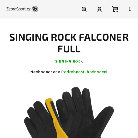
Přejít
na
obsah
Nákupní
Hledat
Přihlášení
SINGING ROCK FALCONER
košík
FULL
SINGING ROCK
Průměrné
Neohodnoceno
Podrobnosti hodnocení
hodnocení
produktu
je
0,0
z
5
hvězdiček.