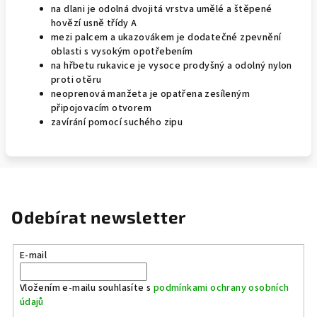
na dlani je odolná dvojitá vrstva umělé a štěpené
hovězí usně třídy A
mezi palcem a ukazovákem je dodatečné zpevnění
oblasti s vysokým opotřebením
na hřbetu rukavice je vysoce prodyšný a odolný nylon
proti otěru
neoprenová manžeta je opatřena zesíleným
připojovacím otvorem
zavírání pomocí suchého zipu
Odebírat newsletter
E-mail
Vložením e-mailu souhlasíte s
podmínkami ochrany osobních
údajů