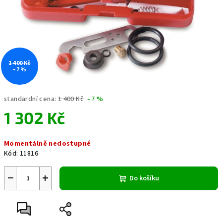
1 400 Kč
–7 %
standardní cena:
1 400 Kč
–7 %
1 302 Kč
Měrná
Momentálně nedostupné
cena:
Kód:
11816
−
+
Do košíku