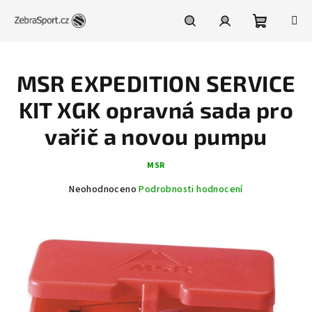
Přejít
na
obsah
Nákupní
Hledat
Přihlášení
MSR EXPEDITION SERVICE
košík
KIT XGK opravná sada pro
vařič a novou pumpu
MSR
Průměrné
Neohodnoceno
Podrobnosti hodnocení
hodnocení
produktu
je
0,0
z
5
hvězdiček.