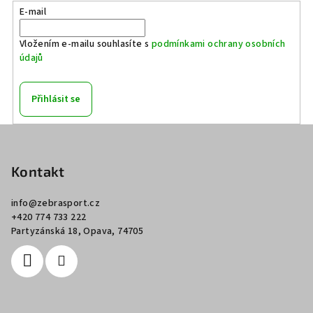
E-mail
Vložením e-mailu souhlasíte s
podmínkami ochrany osobních
údajů
Přihlásit se
Z
á
p
Kontakt
a
info
@
zebrasport.cz
t
+420 774 733 222
í
Partyzánská 18, Opava, 74705