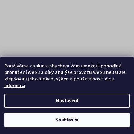
Používáme cookies, abychom Vám umožnili pohodlné
prohlížení webu a díky analýze provozu webu neustále
zlepšovali jeho funkce, výkon a použitelnost.
Více
informací
Sledovat na Instagramu
Nastavení
Copyright 2026
Zebrasport
. Všechna práva vyhrazena.
Souhlasím
Vytvořil Shoptet