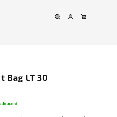
Hledat
Přihlášení
Nákupní
košík
t Bag LT 30
odnocení