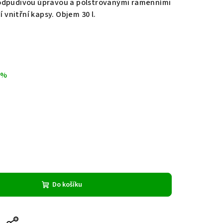
odpudivou úpravou a polstrovanými ramenními
í vnitřní kapsy. Objem 30 l.
 %
Do košíku