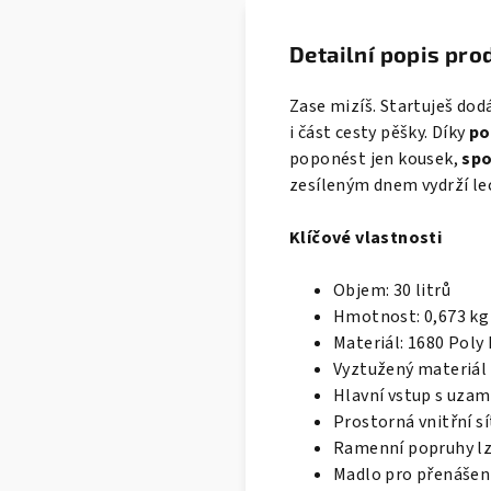
Detailní popis pro
Zase mizíš. Startuješ dod
i část cesty pěšky. Díky
po
poponést jen kousek,
spo
zesíleným dnem vydrží lecj
Klíčové vlastnosti
Objem: 30 litrů
Hmotnost: 0,673 kg
Materiál: 1680 Poly
Vyztužený materiál 
Hlavní vstup s uza
Prostorná vnitřní s
Ramenní popruhy lz
Madlo pro přenášení