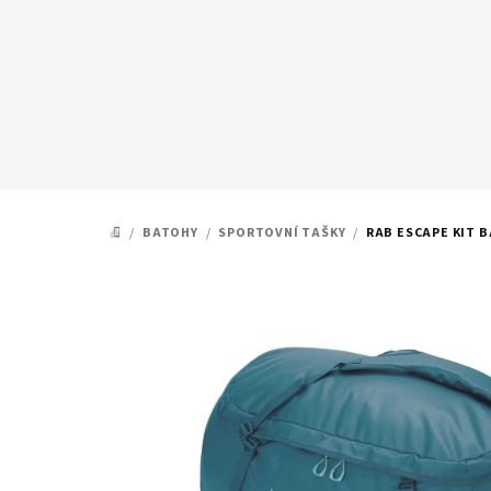
Přejít
na
obsah
/
BATOHY
/
SPORTOVNÍ TAŠKY
/
RAB ESCAPE KIT B
DOMŮ