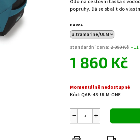
Odolná cestovní taška s vodo
je
popruhy. Dá se sbalit do vlastn
0,0
z
BARVA
5
hvězdiček.
standardní cena:
2 090 Kč
–11
1 860 Kč
Měrná
cena:
Momentálně nedostupné
Kód:
QAB-48-ULM-ONE
−
+