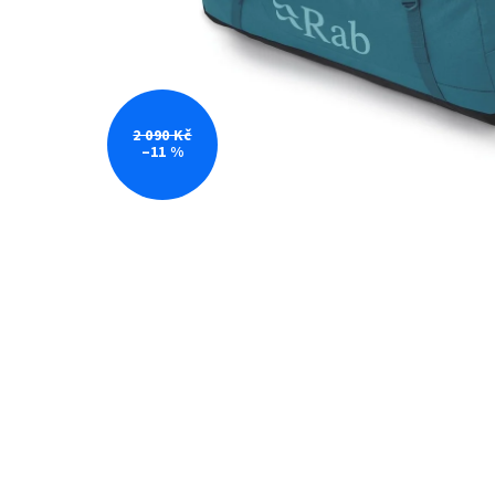
2 090 Kč
–11 %