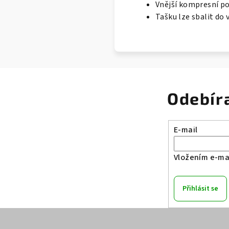
Vnější kompresní p
Tašku lze sbalit do 
Odebír
E-mail
Vložením e-mai
Přihlásit se