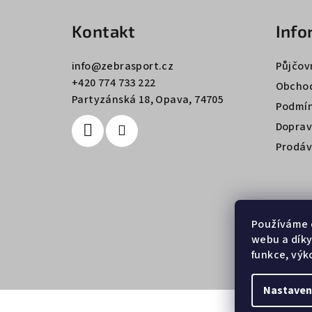
á
Kontakt
Info
p
a
info
@
zebrasport.cz
Půjčov
+420 774 733 222
t
Obchod
Partyzánská 18, Opava, 74705
Podmín
í
Doprav
Prodáv
Používáme 
webu a díky
funkce, výk
Nastaven