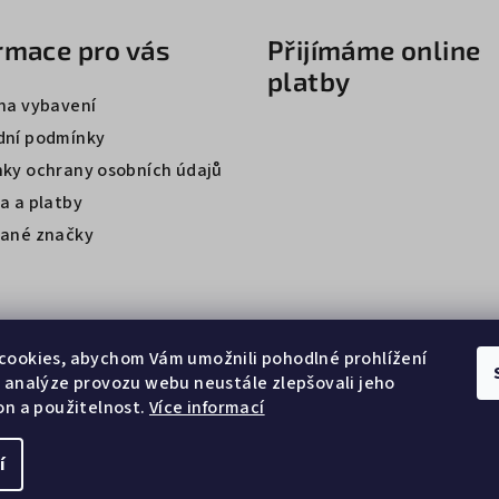
rmace pro vás
Přijímáme online
platby
na vybavení
ní podmínky
ky ochrany osobních údajů
a a platby
ané značky
cookies, abychom Vám umožnili pohodlné prohlížení
 analýze provozu webu neustále zlepšovali jeho
on a použitelnost.
Více informací
í
Copyright 2026
Ze