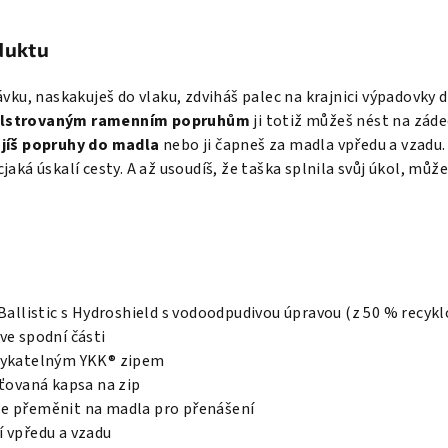
duktu
ávku, naskakuješ do vlaku, zdviháš palec na krajnici výpadovky
lstrovaným ramenním popruhům
ji totiž můžeš nést na zádec
jíš popruhy do madla
nebo ji čapneš za madla vpředu a vzadu
aká úskalí cesty. A až usoudíš, že taška splnila svůj úkol, může
 Ballistic s Hydroshield s vodoodpudivou úpravou (z 50 % recyk
ve spodní části
mykatelným YKK® zipem
íťovaná kapsa na zip
e přeměnit na madla pro přenášení
 vpředu a vzadu