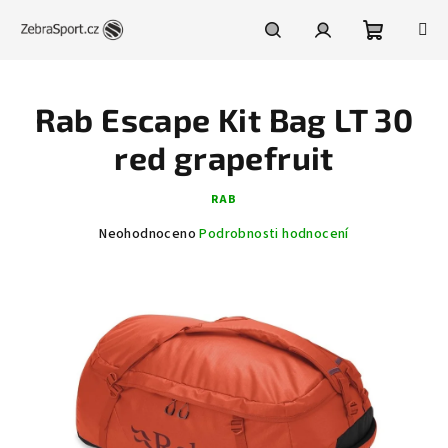
Přejít
na
obsah
Nákupní
Hledat
Přihlášení
Rab Escape Kit Bag LT 30
košík
red grapefruit
RAB
Průměrné
Neohodnoceno
Podrobnosti hodnocení
hodnocení
produktu
je
0,0
z
5
hvězdiček.