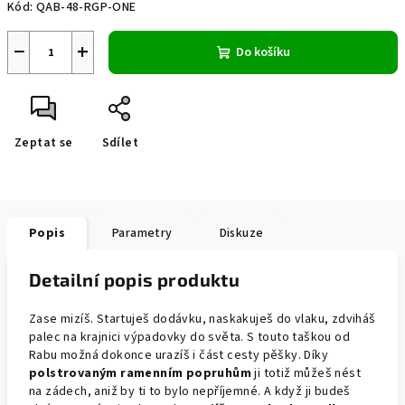
Kód:
QAB-48-RGP-ONE
−
+
Do košíku
Zeptat se
Sdílet
Popis
Parametry
Diskuze
Detailní popis produktu
Zase mizíš. Startuješ dodávku, naskakuješ do vlaku, zdviháš
palec na krajnici výpadovky do světa. S touto taškou od
Rabu možná dokonce urazíš i část cesty pěšky. Díky
polstrovaným ramenním popruhům
ji totiž můžeš nést
na zádech, aniž by ti to bylo nepříjemné. A když ji budeš