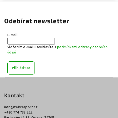
Odebírat newsletter
E-mail
Vložením e-mailu souhlasíte s
podmínkami ochrany osobních
údajů
Přihlásit se
Z
á
p
Kontakt
a
info
@
zebrasport.cz
t
+420 774 733 222
í
Partyzánská 18, Opava, 74705