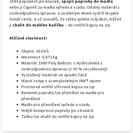
chtít poponést jen kousek,
spojíš popruhy do madla
nebo ji čapneš za madla vpředu a vzadu. Odolný
materiál s
vodoodpudivou úpravou a zesíleným dnem vydrží lecjaká
úskalí cesty. A až usoudíš, že taška splnila svůj úkol, můžeš
ji
sbalit do malého balíčku
– do vnitřní kapsy na zip.
Klíčové vlastnosti
Objem: 30 litrů
Hmotnost: 0,673 kg
Materiál: 1680 Poly Ballistic s Hydroshield s
vodoodpudivou úpravou (z 50 % recyklovaný)
Vyztužený materiál ve spodní části
Hlavní vstup s uzamykatelným YKK® zipem
Prostorná vnitřní síťovaná kapsa na zip
Ramenní popruhy lze přeměnit na madla pro
přenášení
Madlo pro přenášení vpředu a vzadu
Vnější kompresní popruhy po stranách
Tašku lze sbalit do vnitřní kapsy na zip