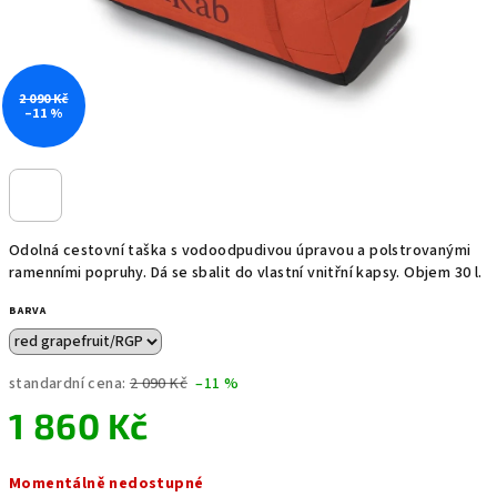
2 090 Kč
–11 %
Odolná cestovní taška s vodoodpudivou úpravou a polstrovanými
ramenními popruhy. Dá se sbalit do vlastní vnitřní kapsy. Objem 30 l.
BARVA
standardní cena:
2 090 Kč
–11 %
1 860 Kč
Měrná
Momentálně nedostupné
cena: