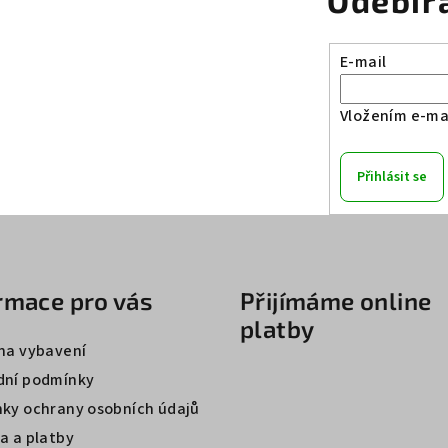
Odebír
E-mail
Vložením e-mai
Přihlásit se
rmace pro vás
Přijímáme online
platby
na vybavení
ní podmínky
ky ochrany osobních údajů
a a platby