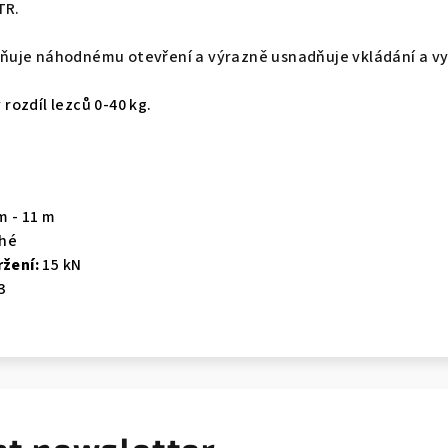
TR.
uje náhodnému otevření a výrazně usnadňuje vkládání a vyj
rozdíl lezců 0-40 kg.
m - 11 m
hé
ržení:
15 kN
3