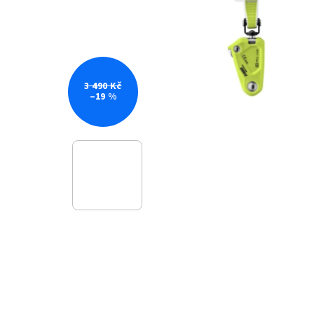
3 490 Kč
–19 %