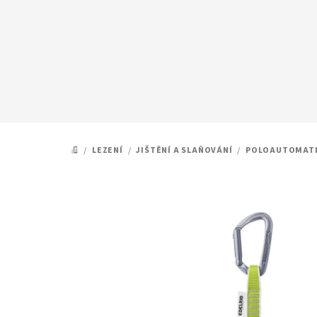
Přejít
na
obsah
/
LEZENÍ
/
JIŠTĚNÍ A SLAŇOVÁNÍ
/
POLOAUTOMATI
DOMŮ