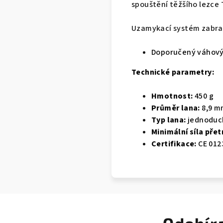
spouštění těžšího lezce 
Uzamykací systém zabraň
Doporučený váhový 
Technické parametry:
Hmotnost:
450 g
Průměr lana:
8,9 m
Typ lana:
jednoduc
Minimální síla přet
Certifikace:
CE 012