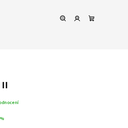
Hledat
Přihlášení
Nákupní
košík
II
odnocení
 %