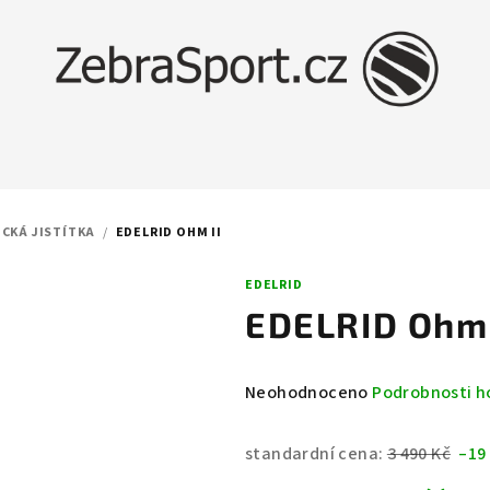
CKÁ JISTÍTKA
/
EDELRID OHM II
EDELRID
EDELRID Ohm 
Průměrné
Neohodnoceno
Podrobnosti h
hodnocení
produktu
standardní cena:
3 490 Kč
–19
je