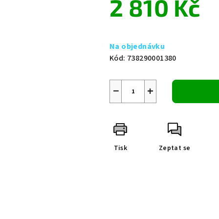
2 810 Kč
0,0
z
5
Měrná
hvězdiček.
cena:
Na objednávku
Kód:
738290001380
−
+
Tisk
Zeptat se