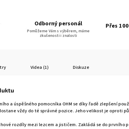
Odborný personál
Přes 100
Pomůžeme Vám s výběrem, máme
zkušenosti i znalosti
try
Videa (1)
Diskuze
duktu
ního a úspěšného pomocníka OHM se díky řadě zlepšení použí
 dostane vždy do té správné pozice. Jeho velikost je oproti pů
vé rozdíly mezi lezcem a jističem. Zakládá se do prvního p