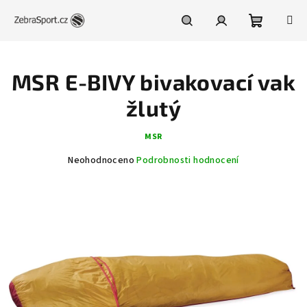
Přejít
na
obsah
Nákupní
Hledat
Přihlášení
MSR E-BIVY bivakovací vak
košík
žlutý
MSR
Průměrné
Neohodnoceno
Podrobnosti hodnocení
hodnocení
produktu
je
0,0
z
5
hvězdiček.