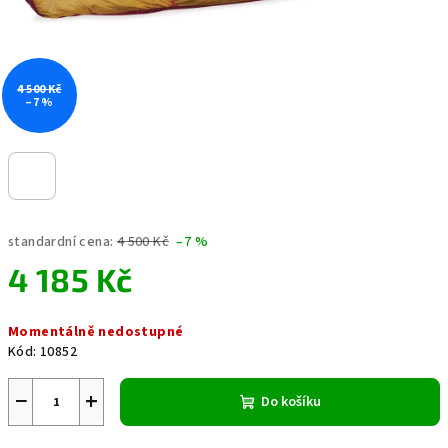
4 500 Kč
–7 %
standardní cena:
4 500 Kč
–7 %
4 185 Kč
Měrná
Momentálně nedostupné
cena:
Kód:
10852
−
+
Do košíku