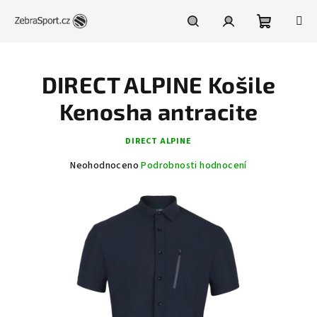
Přejít
na
obsah
Nákupní
Hledat
Přihlášení
DIRECT ALPINE Košile
košík
Kenosha antracite
DIRECT ALPINE
Průměrné
Neohodnoceno
Podrobnosti hodnocení
hodnocení
produktu
je
0,0
z
5
hvězdiček.