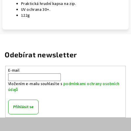
Praktická hrudní kapsa na zip.
UV ochrana 30+.
122g
Odebírat newsletter
E-mail
Vložením e-mailu souhlasíte s
podmínkami ochrany osobních
údajů
Přihlásit se
Z
á