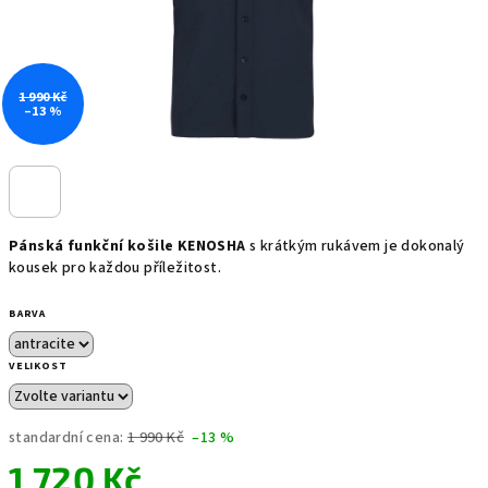
1 990 Kč
–13 %
Pánská funkční košile KENOSHA
s krátkým rukávem je dokonalý
kousek pro každou příležitost.
BARVA
VELIKOST
standardní cena:
1 990 Kč
–13 %
1 720 Kč