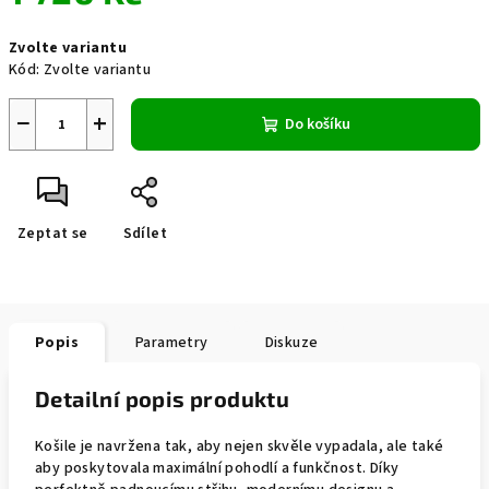
Měrná
Zvolte variantu
cena:
Kód:
Zvolte variantu
−
+
Do košíku
Zeptat se
Sdílet
Popis
Parametry
Diskuze
Detailní popis produktu
Košile je navržena tak, aby nejen skvěle vypadala, ale také
aby poskytovala maximální pohodlí a funkčnost. Díky