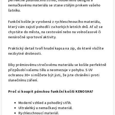
perfektně padnoucímu střihu, modernímu designu a
nemačkavému materiálu se stane stálým prvkem vašeho
šatníku.
Funkční košile je vyrobená z rychleschnoucího materiálu,
který vám zajistí pohodlí i za horkých letních dnů. Ať už se
chystáte do města, na cestování nebo na volnočasové či
nenáročné sportovní aktivity.
Praktický detail tvoří hrudní kapsa na zip, do které vložíte
nezbytné drobnosti.
Díky prémiovému strečovému materiálu se košile perfektně
přizpůsobí vašemu tělu a neomezuje v pohybu. S UV
ochranou 30+ si můžete být jisti, že jste chráněni i proti
slunečnímu záření.
Proč si koupit pánskou funkční košili KENOSHA?
Moderní vzhled a pohodlný střih.
Ultralehký a nemačkavý materiál.
Rychleschnoucí materiál.