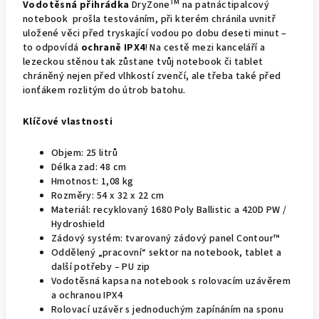
TM
Vodotěsná přihrádka
DryZone
na patnáctipalcový
notebook prošla testováním, při kterém chránila uvnitř
uložené věci před tryskající vodou po dobu deseti minut –
to odpovídá
ochraně IPX4
! Na cestě mezi kanceláří a
lezeckou stěnou tak zůstane tvůj notebook či tablet
chráněný nejen před vlhkostí zvenčí, ale třeba také před
ionťákem rozlitým do útrob batohu.
Klíčové vlastnosti
Objem: 25 litrů
Délka zad: 48 cm
Hmotnost: 1,08 kg
Rozměry: 54 x 32 x 22 cm
Materiál: recyklovaný 1680 Poly Ballistic a 420D PW /
Hydroshield
Zádový systém: tvarovaný zádový panel Contour™
Oddělený „pracovní“ sektor na notebook, tablet a
další potřeby – PU zip
Vodotěsná kapsa na notebook s rolovacím uzávěrem
a ochranou IPX4
Rolovací uzávěr s jednoduchým zapínáním na sponu