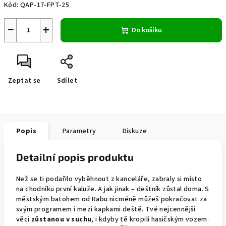
Kód:
QAP-17-FPT-25
−
+
Do košíku
Zeptat se
Sdílet
Popis
Parametry
Diskuze
Detailní popis produktu
Než se ti podařilo vyběhnout z kanceláře, zabraly si místo
na chodníku první kaluže. A jak jinak – deštník zůstal doma. S
městským batohem od Rabu nicméně můžeš pokračovat za
svým programem i mezi kapkami deště. Tvé nejcennější
věci
zůstanou v suchu
, i kdyby tě kropili hasičským vozem.