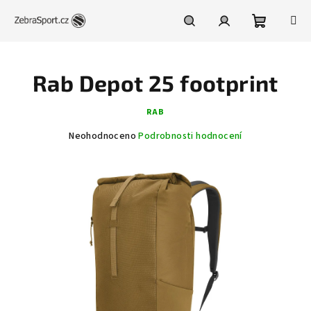
Přejít
na
obsah
Nákupní
Hledat
Přihlášení
Rab Depot 25 footprint
košík
RAB
Průměrné
Neohodnoceno
Podrobnosti hodnocení
hodnocení
produktu
je
0,0
z
5
hvězdiček.