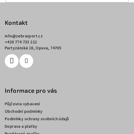
Z
á
p
Kontakt
a
info
@
zebrasport.cz
t
+420 774 733 222
í
Partyzánská 18, Opava, 74705
Informace pro vás
Půjčovna vybavení
Obchodní podmínky
Podmínky ochrany osobních údajů
Doprava a platby