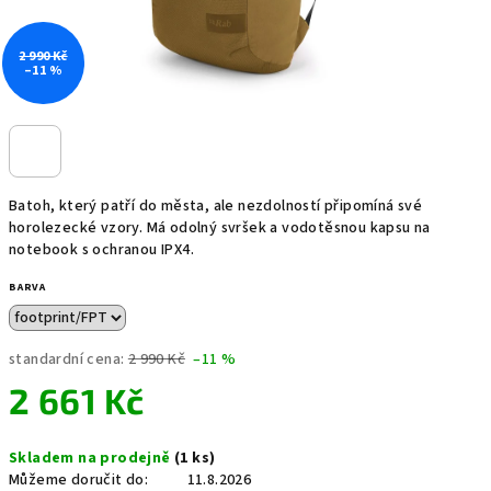
2 990 Kč
–11 %
Batoh, který patří do města, ale nezdolností připomíná své
horolezecké vzory. Má odolný svršek a vodotěsnou kapsu na
notebook s ochranou IPX4.
BARVA
standardní cena:
2 990 Kč
–11 %
2 661 Kč
Měrná
Skladem na prodejně
(1 ks)
cena:
Můžeme doručit do:
11.8.2026