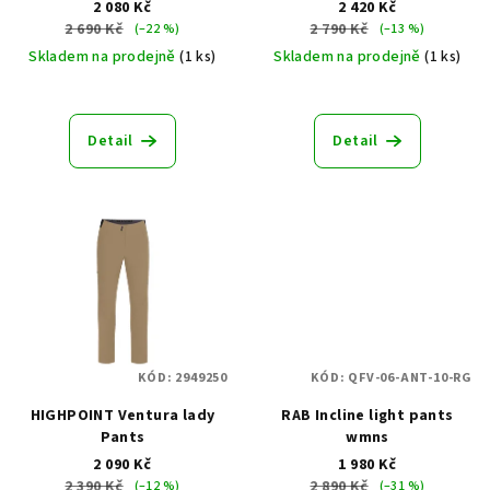
2 080 Kč
2 420 Kč
u
2 690 Kč
2 790 Kč
(–22 %)
(–13 %)
k
Skladem na prodejně
(1 ks)
Skladem na prodejně
(1 ks)
t
ů
Detail
Detail
KÓD:
2949250
KÓD:
QFV-06-ANT-10-RG
HIGHPOINT Ventura lady
RAB Incline light pants
Pants
wmns
2 090 Kč
1 980 Kč
2 390 Kč
2 890 Kč
(–12 %)
(–31 %)