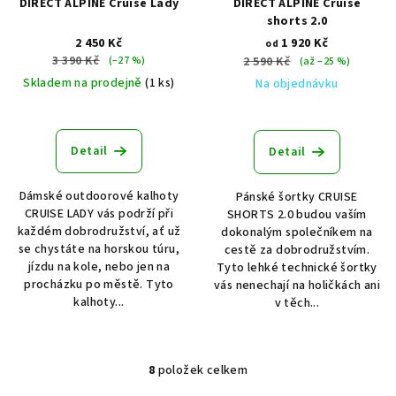
DIRECT ALPINE Cruise Lady
DIRECT ALPINE Cruise
shorts 2.0
2 450 Kč
1 920 Kč
od
3 390 Kč
(–27 %)
2 590 Kč
(až –25 %)
Skladem na prodejně
(1 ks)
Na objednávku
Detail
Detail
Dámské outdoorové kalhoty
Pánské šortky CRUISE
CRUISE LADY vás podrží při
SHORTS 2.0 budou vaším
každém dobrodružství, ať už
dokonalým společníkem na
se chystáte na horskou túru,
cestě za dobrodružstvím.
jízdu na kole, nebo jen na
Tyto lehké technické šortky
procházku po městě. Tyto
vás nenechají na holičkách ani
kalhoty...
v těch...
8
položek celkem
O