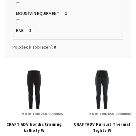
MOUNTAIN EQUIPMENT
1
RAB
1
Položek k zobrazení:
8
V
ý
p
i
s
p
KÓD:
1908250-999000S
KÓD:
1907850-999000M
r
CRAFT ADV Nordic training
CRAFTADV Pursuit Thermal
o
kalhoty W
Tights W
d