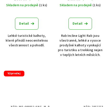
Skladem na prodejně
(1 ks)
Skladem na prodejně
(1 ks)
Detail
Detail
Lehké turistické kalhoty,
Rab Incline Light Rab jsou
které přináší neocenitelnou
všestranné, lehké a vysoce
všestrannost a pohodlí.
prodyšné kalhoty vynikající
pro turistiku a trekking nejen
v teplých letních měsících.
Výprodej
KÓD:
ME-000851-ANG_M_R
KÓD:
2852213