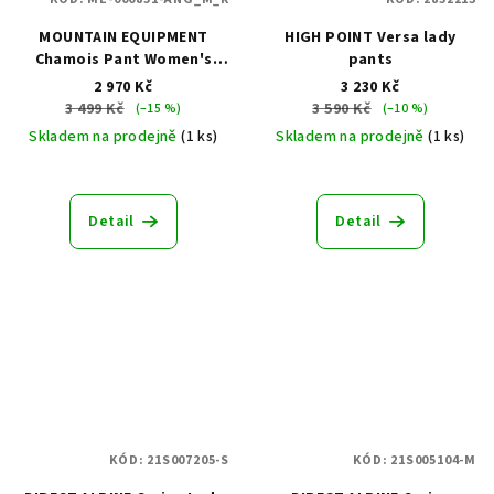
MOUNTAIN EQUIPMENT
HIGH POINT Versa lady
Chamois Pant Women's
pants
Anvil Grey
2 970 Kč
3 230 Kč
3 499 Kč
3 590 Kč
(–15 %)
(–10 %)
Skladem na prodejně
(1 ks)
Skladem na prodejně
(1 ks)
Detail
Detail
KÓD:
21S007205-S
KÓD:
21S005104-M