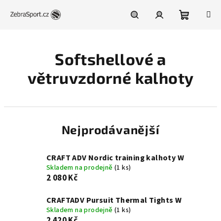
Přejít
na
obsah
Nákupní
Hledat
Přihlášení
Softshellové a
košík
větruvzdorné kalhoty
Nejprodávanější
CRAFT ADV Nordic training kalhoty W
Skladem na prodejně
(1 ks)
2 080 Kč
CRAFTADV Pursuit Thermal Tights W
Skladem na prodejně
(1 ks)
2 420 Kč