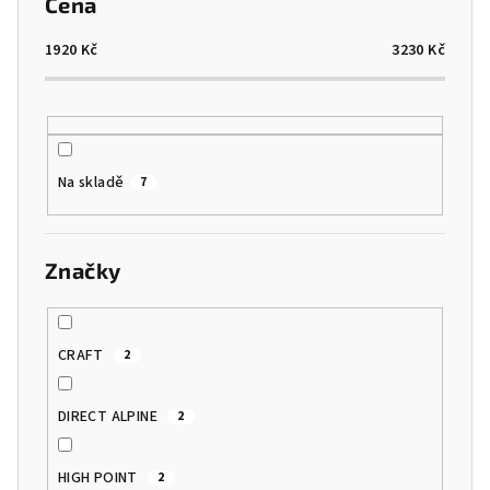
Cena
r
o
1920
Kč
3230
Kč
d
u
k
t
Na skladě
7
ů
Značky
CRAFT
2
DIRECT ALPINE
2
HIGH POINT
2