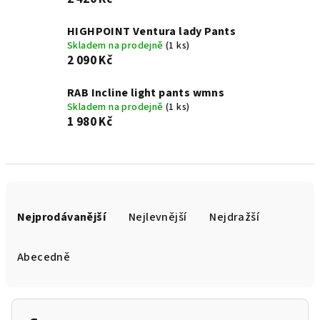
HIGHPOINT Ventura lady Pants
Skladem na prodejně
(1 ks)
2 090 Kč
RAB Incline light pants wmns
Skladem na prodejně
(1 ks)
1 980 Kč
Ř
a
Nejprodávanější
Nejlevnější
Nejdražší
z
e
Abecedně
n
í
p