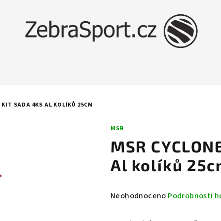
KIT SADA 4KS AL KOLÍKŮ 25CM
MSR
MSR CYCLONE
Al kolíků 25
Průměrné
Neohodnoceno
Podrobnosti h
hodnocení
produktu