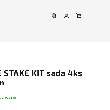
Hledat
Přihlášení
Nákupní
košík
 STAKE KIT sada 4ks
cm
odnocení