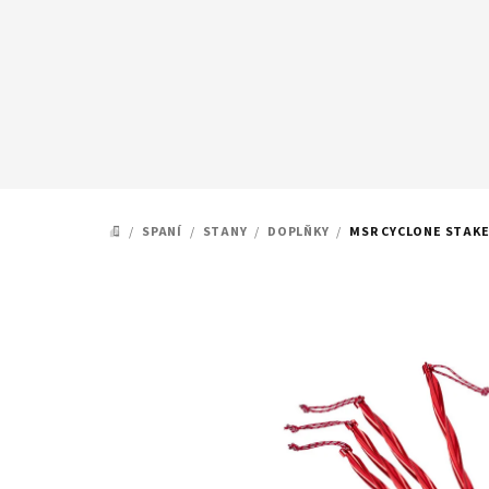
Přejít
na
obsah
/
SPANÍ
/
STANY
/
DOPLŇKY
/
MSR CYCLONE STAKE 
DOMŮ