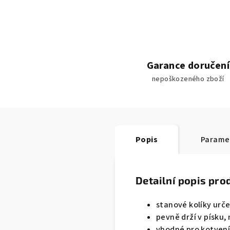
Garance doručení
nepoškozeného zboží
Popis
Parame
Detailní popis pro
stanové kolíky urč
pevně drží v písku,
vhodné pro kotvení