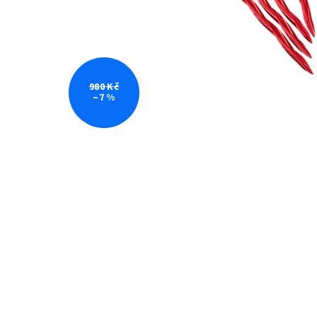
980 Kč
–7 %