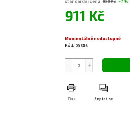
standardní cena:
980 Kč
–7 %
je
911 Kč
0,0
z
5
Měrná
hvězdiček.
cena:
Momentálně nedostupné
Kód:
05806
−
+
Tisk
Zeptat se