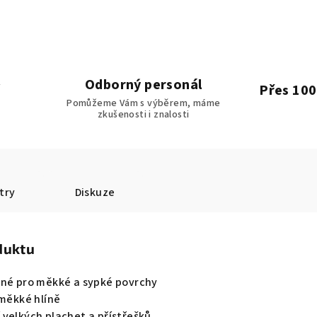
Odborný personál
Přes 100
Pomůžeme Vám s výběrem, máme
zkušenosti i znalosti
try
Diskuze
duktu
ené pro měkké a sypké povrchy
 měkké hlíně
 velkých plachet a přístřešků