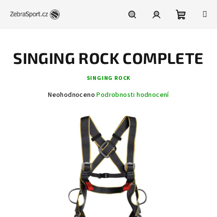
Přejít
na
obsah
Nákupní
Hledat
Přihlášení
SINGING ROCK COMPLETE
košík
SINGING ROCK
Průměrné
Neohodnoceno
Podrobnosti hodnocení
hodnocení
produktu
je
0,0
z
5
hvězdiček.