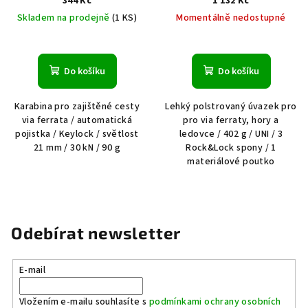
344 Kč
1 132 Kč
Skladem na prodejně
(1 KS)
Momentálně nedostupné
Do košíku
Do košíku
Karabina pro zajištěné cesty
Lehký polstrovaný úvazek pro
via ferrata / automatická
pro via ferraty, hory a
pojistka / Keylock / světlost
ledovce / 402 g / UNI / 3
21 mm / 30 kN / 90 g
Rock&Lock spony / 1
materiálové poutko
Odebírat newsletter
E-mail
Vložením e-mailu souhlasíte s
podmínkami ochrany osobních