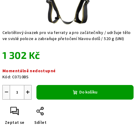
Celotělový úvazek pro via ferraty a pro začátečníky / udržuje tělo
ve svislé poloze a zabraňuje přetočení hlavou dolů / 520 g (UNI)
1 302 Kč
Měrná
Momentálně nedostupné
cena:
Kód:
C0710BS
−
+
Do košíku
Zeptat se
Sdílet