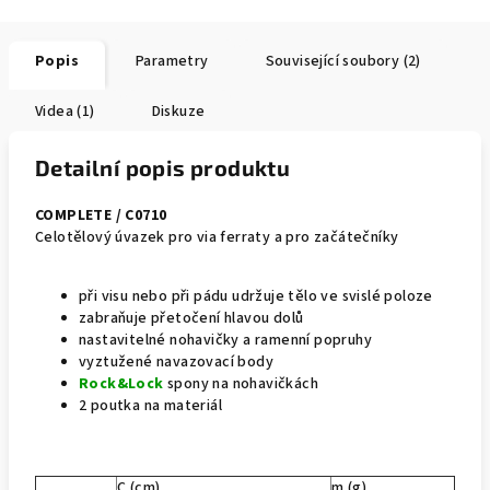
Popis
Parametry
Související soubory (2)
Videa (1)
Diskuze
Detailní popis produktu
COMPLETE / C0710
Celotělový úvazek pro via ferraty a pro začátečníky
při visu nebo při pádu udržuje tělo ve svislé poloze
zabraňuje přetočení hlavou dolů
nastavitelné nohavičky a ramenní popruhy
vyztužené navazovací body
Rock&Lock
spony na nohavičkách
2 poutka na materiál
C (cm)
m (g)