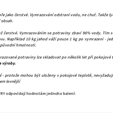
bře jako čerstvé. Vymrazování odstraní vodu, ne chuť. Takže ly
í obsah.
ž čerstvé. Vymrazováním se potraviny zbaví 98% vody. Tím s
vu. Například 10 kg jahod váží pouze 1 kg po vymrazení - j
 původní hmotnosti.
azované potraviny lze skladovat po několik let při pokojové
a výroby.
í
- protože mohou být uloženy v pokojové teplotě, nevyžadují
ohem levnější
TRY odpovídají hodnotám jednoho balení: