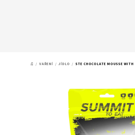
Přejít
na
obsah
/
VAŘENÍ
/
JÍDLO
/
STE CHOCOLATE MOUSSE WITH 
DOMŮ