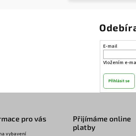
Odebír
E-mail
Vložením e-mai
Přihlásit se
rmace pro vás
Přijímáme online
platby
na vybavení