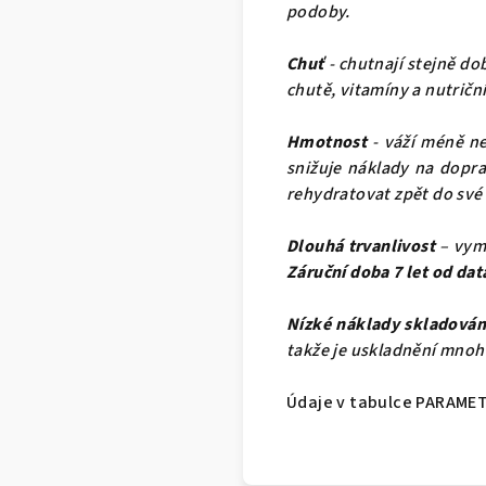
podoby.
Chuť
- chutnají stejně do
chutě, vitamíny a nutričn
Hmotnost
- váží méně ne
snižuje náklady na dopra
rehydratovat zpět do své
Dlouhá trvanlivost
– vymr
Záruční doba 7 let od dat
Nízké náklady skladován
takže je uskladnění mn
Údaje v tabulce PARAME