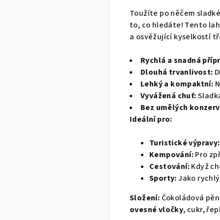
Toužíte po něčem sladk
to,
co hledáte!
Tento lah
a osvěžující kyselkostí tř
Rychlá a snadná příp
Dlouhá trvanlivost:
D
Lehký a kompaktní:
N
Vyvážená chuť:
Sladk
Bez umělých konzerv
Ideální pro:
Turistické výpravy:
Kempování:
Pro zp
Cestování:
Když ch
Sporty:
Jako rychlý
Složení:
Čokoládová pěna
ovesné vločky
,
cukr,
řepk