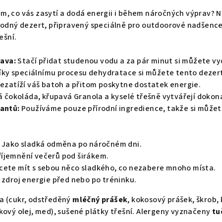
ém,
co vás zasytí a dodá energii i během náročných výprav?
N
odný dezert,
připravený speciálně pro outdoorové nadšence
ešní.
rava:
Stačí přidat studenou vodu a za pár minut si můžete 
íky speciálnímu procesu dehydratace si můžete tento dezert v
ezatíží váš batoh a přitom poskytne dostatek energie.
á čokoláda,
křupavá Granola a kyselé třešně vytvářejí dokon
antů:
Používáme pouze přírodní ingredience,
takže si můžete
Jako sladká odměna po náročném dni.
říjemnění večerů pod širákem.
cete mít s sebou něco sladkého,
co nezabere mnoho místa.
 zdroj energie před nebo po tréninku.
 (cukr,
odstředěný
mléčný prášek
,
kokosový prášek,
škrob,
ový olej,
med),
sušené plátky třešní. Alergeny vyznačeny
tu