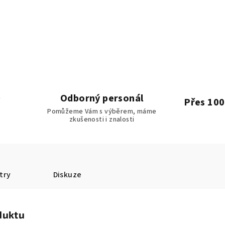
Odborný personál
Přes 100
Pomůžeme Vám s výběrem, máme
zkušenosti i znalosti
try
Diskuze
duktu