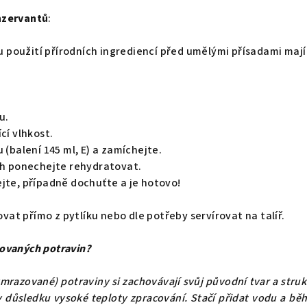
nzervantů
:
použití přírodních ingrediencí před umělými přísadami mají 
u.
cí vlhkost.
 (balení 145 ml, E) a zamíchejte.
ah ponechejte rehydratovat.
jte, případně dochuťte a je hotovo!
t přímo z pytlíku nebo dle potřeby servírovat na talíř.
ovaných potravin?
ymrazované) potraviny si zachovávají svůj původní tvar a stru
 v důsledku vysoké teploty zpracování. Stačí přidat vodu a bě