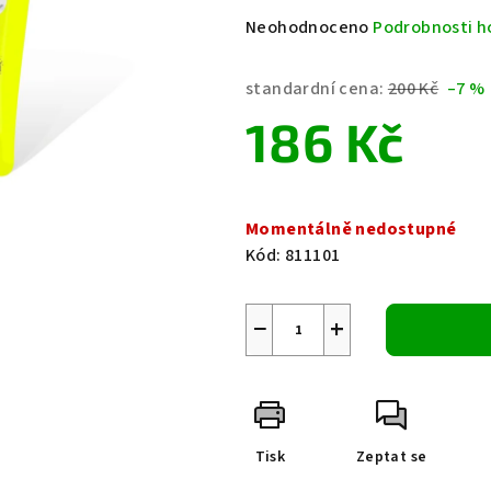
Průměrné
Neohodnoceno
Podrobnosti h
hodnocení
produktu
standardní cena:
200 Kč
–7 %
je
186 Kč
0,0
z
5
Měrná
hvězdiček.
cena:
Momentálně nedostupné
Kód:
811101
−
+
Tisk
Zeptat se