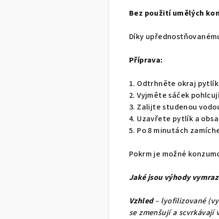
Bez použití umělých ko
Díky upřednostňovanému 
Příprava:
1. Odtrhněte okraj pytlík
2. Vyjměte sáček pohlcují
3. Zalijte studenou vodou
4. Uzavřete pytlík a obs
5. Po 8 minutách zamíche
Pokrm je možné konzumova
Jaké jsou výhody vymraz
Vzhled
– lyofilizované (v
se zmenšují a scvrkávají