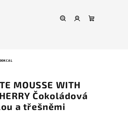
Hledat
Přihlášení
Nákupní
košík
00KCAL
TE MOUSSE WITH
HERRY Čokoládová
lou a třešněmi