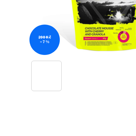
200 Kč
–7 %