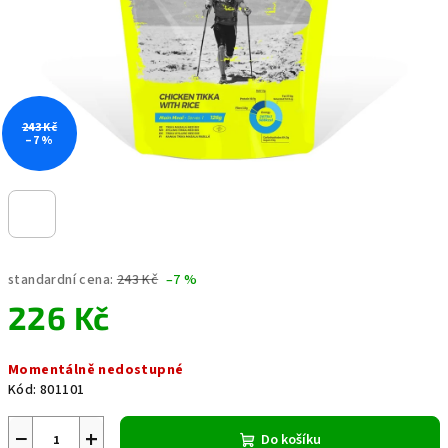
243 Kč
–7 %
standardní cena:
243 Kč
–7 %
226 Kč
Měrná
Momentálně nedostupné
cena:
Kód:
801101
−
+
Do košíku