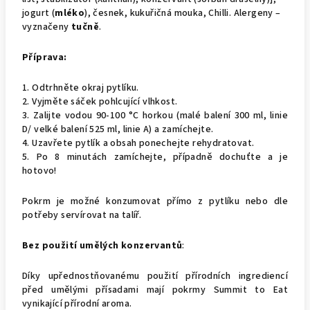
jogurt (
mléko
), česnek, kukuřičná mouka, Chilli. Alergeny –
vyznačeny
tučně
.
Příprava:
1. Odtrhněte okraj pytlíku.
2. Vyjměte sáček pohlcující vlhkost.
3. Zalijte vodou 90-100 °C horkou (malé balení 300 ml, linie
D/ velké balení 525 ml, linie A) a zamíchejte.
4. Uzavřete pytlík a obsah ponechejte rehydratovat.
5. Po 8 minutách zamíchejte, případně dochuťte a je
hotovo!
Pokrm je možné konzumovat přímo z pytlíku nebo dle
potřeby servírovat na talíř.
Bez použití umělých konzervantů
:
Díky upřednostňovanému použití přírodních ingrediencí
před umělými přísadami mají pokrmy Summit to Eat
vynikající přírodní aroma.