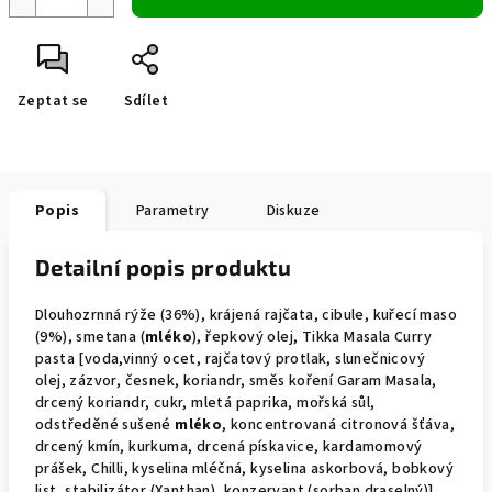
Zeptat se
Sdílet
Popis
Parametry
Diskuze
Detailní popis produktu
Dlouhozrnná rýže (36%), krájená rajčata, cibule, kuřecí maso
(9%), smetana (
mléko
), řepkový olej, Tikka Masala Curry
pasta [voda,vinný ocet, rajčatový protlak, slunečnicový
olej, zázvor, česnek, koriandr, směs koření Garam Masala,
drcený koriandr, cukr, mletá paprika, mořská sůl,
odstředěné sušené
mléko
, koncentrovaná citronová šťáva,
drcený kmín, kurkuma, drcená pískavice, kardamomový
prášek, Chilli, kyselina mléčná, kyselina askorbová, bobkový
list, stabilizátor (Xanthan), konzervant (sorban draselný)],