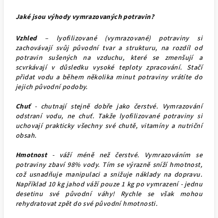
Jaké jsou výhody vymrazovaných potravin?
Vzhled
– lyofilizované (vymrazované) potraviny si
zachovávají svůj původní tvar a strukturu, na rozdíl od
potravin sušených na vzduchu, které se zmenšují a
scvrkávají v důsledku vysoké teploty zpracování. Stačí
přidat vodu a během několika minut potraviny vrátíte do
jejich původní podoby.
Chuť
- chutnají stejně dobře jako čerstvé. Vymrazování
odstraní vodu, ne chuť. Takže lyofilizované potraviny si
uchovají prakticky všechny své chutě, vitamíny a nutriční
obsah.
Hmotnost
- váží méně než čerstvé. Vymrazováním se
potraviny zbaví 98% vody. Tím se výrazně sníží hmotnost,
což usnadňuje manipulaci a snižuje náklady na dopravu.
Například 10 kg jahod váží pouze 1 kg po vymrazení - jednu
desetinu své původní váhy! Rychle se však mohou
rehydratovat zpět do své původní hmotnosti.