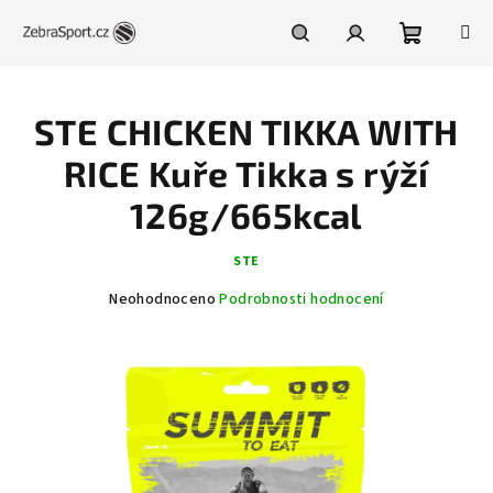
Přejít
na
obsah
Nákupní
Hledat
Přihlášení
STE CHICKEN TIKKA WITH
košík
RICE Kuře Tikka s rýží
126g/665kcal
STE
Průměrné
Neohodnoceno
Podrobnosti hodnocení
hodnocení
produktu
je
0,0
z
5
hvězdiček.