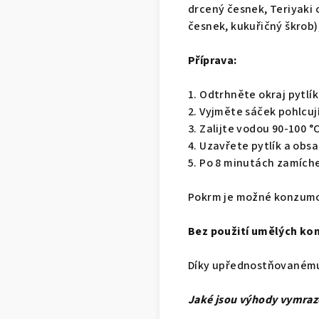
drcený česnek, Teriyaki
česnek, kukuřičný škrob)
Příprava:
1. Odtrhněte okraj pytlík
2. Vyjměte sáček pohlcují
3. Zalijte vodou 90-100 °C
4. Uzavřete pytlík a obs
5. Po 8 minutách zamíche
Pokrm je možné konzumova
Bez použití umělých ko
Díky upřednostňovanému 
Jaké jsou výhody vymraz