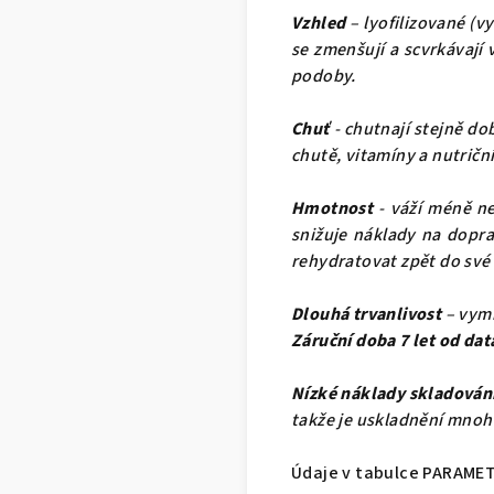
Vzhled
– lyofilizované (v
se zmenšují a scvrkávají
podoby.
Chuť
- chutnají stejně do
chutě, vitamíny a nutričn
Hmotnost
- váží méně ne
snižuje náklady na dopra
rehydratovat zpět do své
Dlouhá trvanlivost
– vymr
Záruční doba 7 let od dat
Nízké náklady skladován
takže je uskladnění mnoh
Údaje v tabulce PARAMET