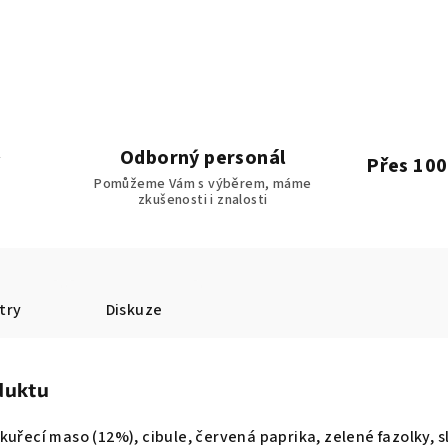
Odborný personál
Přes 100
Pomůžeme Vám s výběrem, máme
zkušenosti i znalosti
try
Diskuze
duktu
kuřecí maso (12%), cibule, červená paprika, zelené fazolky, s