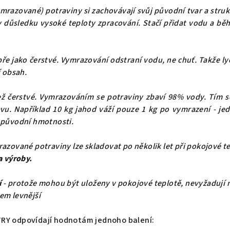
ymrazované) potraviny si zachovávají svůj původní tvar a stru
 v důsledku vysoké teploty zpracování. Stačí přidat vodu a bě
bře jako čerstvé. Vymrazování odstraní vodu, ne chuť. Takže ly
í obsah.
ž čerstvé. Vymrazováním se potraviny zbaví 98% vody. Tím s
vu. Například 10 kg jahod váží pouze 1 kg po vymrazení - j
 původní hmotnosti.
azované potraviny lze skladovat po několik let při pokojové 
a výroby.
í
- protože mohou být uloženy v pokojové teplotě, nevyžadují 
em levnější
RY odpovídají hodnotám jednoho balení: