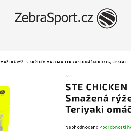
E SMAŽENÁ RÝŽE S KUŘECÍM MASEM A TERIYAKI OMÁČKOU 121G/603KCAL
STE
STE CHICKEN 
Smažená rýže
Teriyaki omá
Průměrné
Neohodnoceno
Podrobnosti h