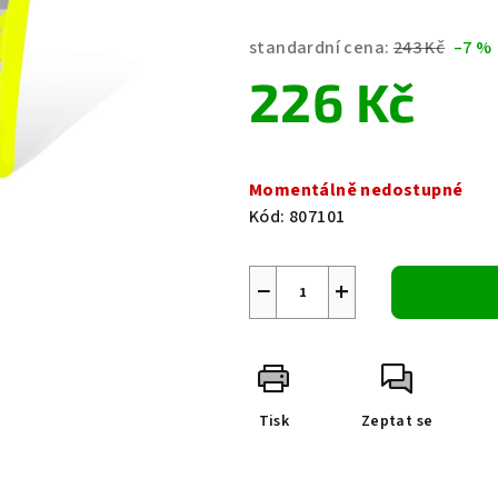
hodnocení
produktu
standardní cena:
243 Kč
–7 %
je
226 Kč
0,0
z
5
Měrná
hvězdiček.
cena:
Momentálně nedostupné
Kód:
807101
−
+
Tisk
Zeptat se