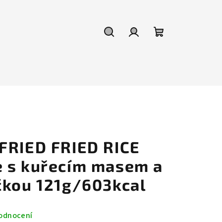
Hledat
Přihlášení
Nákupní
košík
FRIED FRIED RICE
 s kuřecím masem a
čkou 121g/603kcal
odnocení