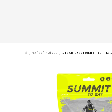
Přejít
na
obsah
/
VAŘENÍ
/
JÍDLO
/
STE CHICKEN FRIED FRIED RIC
DOMŮ