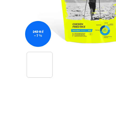
243 Kč
–7 %