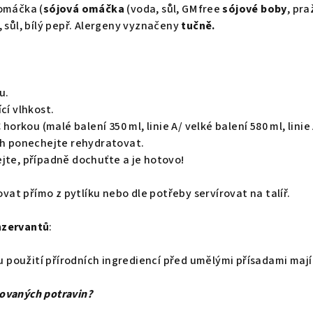
 omáčka (
sójová omáčka
(voda, sůl, GM free
sójové boby
, pr
, sůl, bílý pepř. Alergeny vyznačeny
tučně.
u.
cí vlhkost.
 horkou (malé balení 350 ml, linie A/ velké balení 580 ml, linie
ah ponechejte rehydratovat.
jte, případně dochuťte a je hotovo!
t přímo z pytlíku nebo dle potřeby servírovat na talíř.
nzervantů
:
použití přírodních ingrediencí před umělými přísadami mají 
ovaných potravin?