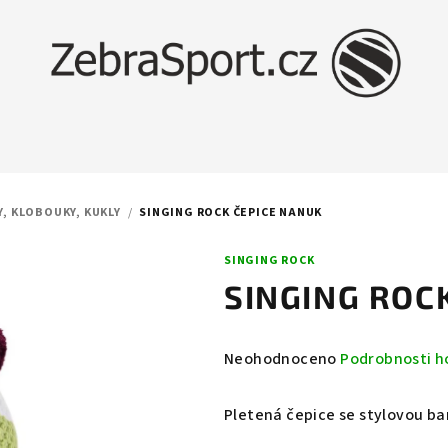
Y, KLOBOUKY, KUKLY
/
SINGING ROCK ČEPICE NANUK
SINGING ROCK
SINGING ROC
Průměrné
Neohodnoceno
Podrobnosti h
hodnocení
produktu
Pletená čepice se stylovou b
je