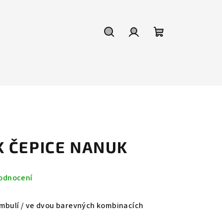
Hledat
Přihlášení
Nákupní
košík
K ČEPICE NANUK
odnocení
ambulí / ve dvou barevných kombinacích