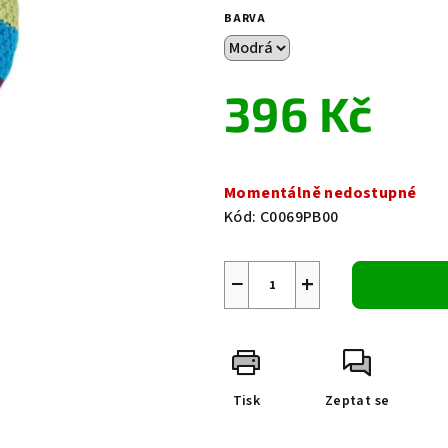
0,0
BARVA
z
5
hvězdiček.
396 Kč
Měrná
cena:
Momentálně nedostupné
Kód:
C0069PB00
−
+
Tisk
Zeptat se