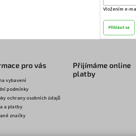
Vložením e-mai
Přihlásit se
rmace pro vás
Přijímáme online
platby
na vybavení
ní podmínky
ky ochrany osobních údajů
a a platby
ané značky