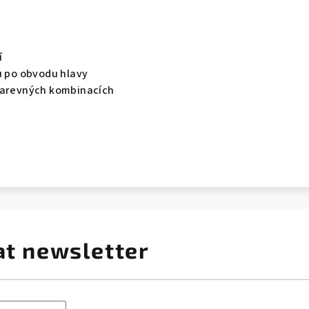
í
u po obvodu hlavy
barevných kombinacích
at newsletter