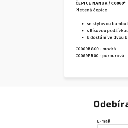
ČEPICE NANUK / C0069*
Pletená čepice
se stylovou bambul
s flísovou podšívko
k dostání ve dvou 
C0069
BG
00 - modrá
C0069
PB
00 - purpurová
Odebír
E-mail