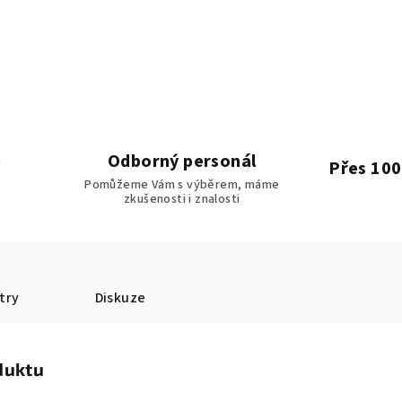
Odborný personál
Přes 100
Pomůžeme Vám s výběrem, máme
zkušenosti i znalosti
try
Diskuze
duktu