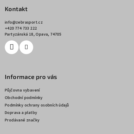
á
p
Kontakt
a
info
@
zebrasport.cz
t
+420 774 733 222
í
Partyzánská 18, Opava, 74705
Informace pro vás
Půjčovna vybavení
Obchodní podmínky
Podmínky ochrany osobních údajů
Doprava a platby
Prodávané značky