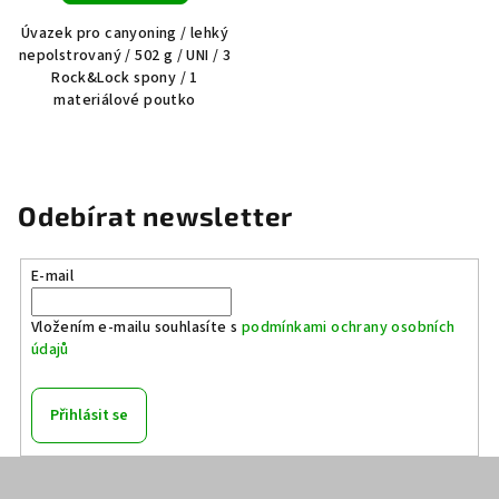
Úvazek pro canyoning / lehký
nepolstrovaný / 502 g / UNI / 3
Rock&Lock spony / 1
materiálové poutko
Odebírat newsletter
E-mail
Vložením e-mailu souhlasíte s
podmínkami ochrany osobních
údajů
Přihlásit se
Z