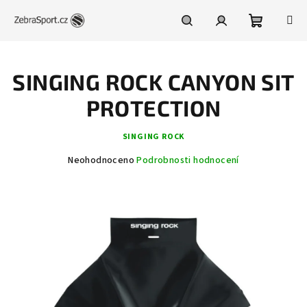
Přejít
na
obsah
Nákupní
Hledat
Přihlášení
SINGING ROCK CANYON SIT
košík
PROTECTION
SINGING ROCK
Průměrné
Neohodnoceno
Podrobnosti hodnocení
hodnocení
produktu
je
0,0
z
5
hvězdiček.