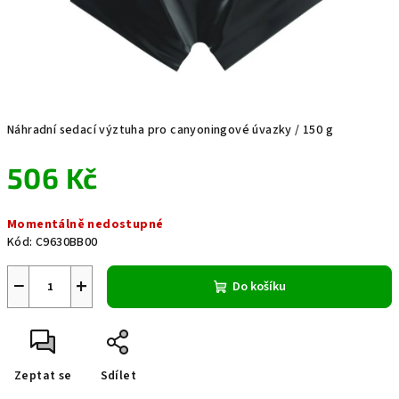
Náhradní sedací výztuha pro canyoningové úvazky / 150 g
506 Kč
Měrná
Momentálně nedostupné
cena:
Kód:
C9630BB00
−
+
Do košíku
Zeptat se
Sdílet